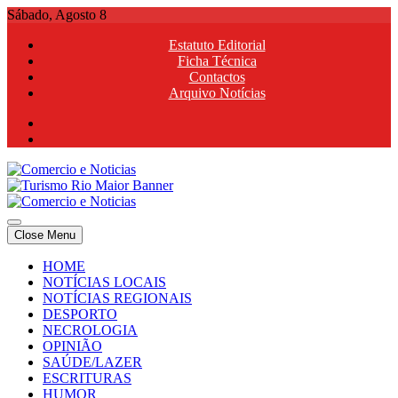
Skip
Sábado, Agosto 8
to
Estatuto Editorial
content
Ficha Técnica
Contactos
Arquivo Notícias
Comercio e Noticias
Notícias e Publicidade Online
Close Menu
Comercio e Noticias
Notícias e Publicidade Online
HOME
NOTÍCIAS LOCAIS
NOTÍCIAS REGIONAIS
DESPORTO
NECROLOGIA
OPINIÃO
SAÚDE/LAZER
ESCRITURAS
HUMOR