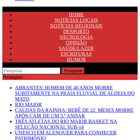
HOME
NOTÍCIAS LOCAIS
NOTÍCIAS REGIONAIS
DESPORTO
NECROLOGIA
OPINIÃO
SAÚDE/LAZER
ESCRITURAS
HUMOR
Pesquisar
por:
Destaques
ABRANTES: HOMEM DE 40 ANOS MORRE
SUBITAMENTE NA PRAIA FLUVIAL DE ALDEIA DO
MATO
RIO MAIOR
CALDAS DA RAINHA: BEBÉ DE 22 MESES MORRE
APÓS CAIR DE UM 3.º ANDAR
TRÊS ATLETAS DO RIO MAIOR BASKET NA
SELEÇÃO NACIONAL SUB-14
UNESCO EM ALENQUER PARA CONHECER
PATRIMÓNIO