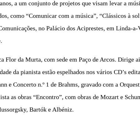
anos, a um conjunto de projetos que visam levar a músi
ados, como “Comunicar com a música”, “Clássicos à solt
Comunicações, no Palácio dos Aciprestes, em Linda-a-V
.
ca Flor da Murta, com sede em Paço de Arcos. Dirige ai
idade da pianista estão espelhados nos vários CD’s edit
nn e Concerto n.º 1 de Brahms, gravado com a Orquestr
lista as obras “Encontro”, com obras de Mozart e Schu
Mussorgsky, Bartók e Albéniz.