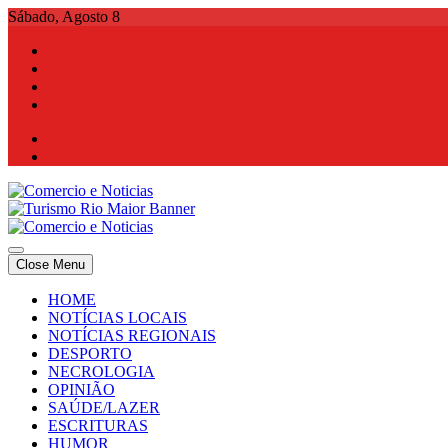
Skip
Sábado, Agosto 8
to
content
Comercio e Noticias
Notícias e Publicidade Online
Close Menu
Comercio e Noticias
Notícias e Publicidade Online
HOME
NOTÍCIAS LOCAIS
NOTÍCIAS REGIONAIS
DESPORTO
NECROLOGIA
OPINIÃO
SAÚDE/LAZER
ESCRITURAS
HUMOR