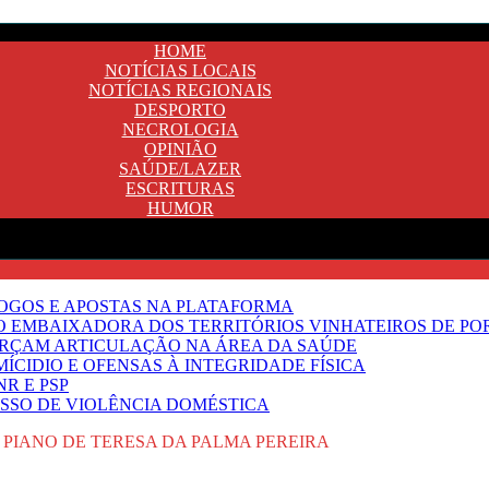
HOME
NOTÍCIAS LOCAIS
NOTÍCIAS REGIONAIS
DESPORTO
NECROLOGIA
OPINIÃO
SAÚDE/LAZER
ESCRITURAS
HUMOR
JOGOS E APOSTAS NA PLATAFORMA
SO EMBAIXADORA DOS TERRITÓRIOS VINHATEIROS DE P
FORÇAM ARTICULAÇÃO NA ÁREA DA SAÚDE
ÍCIDIO E OFENSAS À INTEGRIDADE FÍSICA
R E PSP
SSO DE VIOLÊNCIA DOMÉSTICA
 PIANO DE TERESA DA PALMA PEREIRA