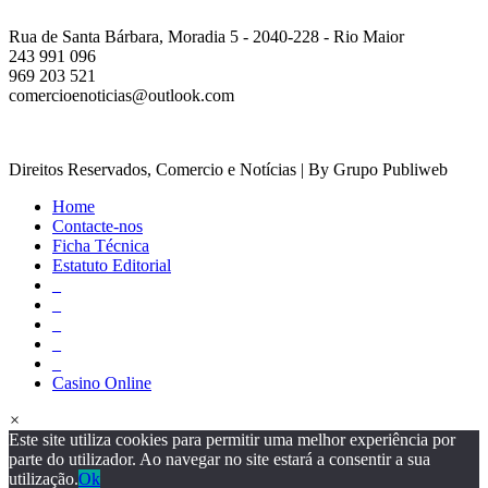
Rua de Santa Bárbara, Moradia 5 - 2040-228 - Rio Maior
243 991 096
969 203 521
comercioenoticias@outlook.com
Direitos Reservados, Comercio e Notícias | By Grupo Publiweb
Home
Contacte-nos
Ficha Técnica
Estatuto Editorial
_
_
_
_
_
Casino Online
×
Este site utiliza cookies para permitir uma melhor experiência por
parte do utilizador. Ao navegar no site estará a consentir a sua
utilização.
Ok