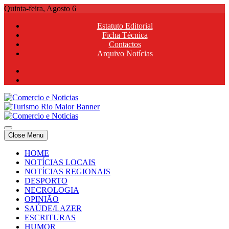
Skip
Quinta-feira, Agosto 6
to
Estatuto Editorial
content
Ficha Técnica
Contactos
Arquivo Notícias
Comercio e Noticias
Notícias e Publicidade Online
Close Menu
Comercio e Noticias
Notícias e Publicidade Online
HOME
NOTÍCIAS LOCAIS
NOTÍCIAS REGIONAIS
DESPORTO
NECROLOGIA
OPINIÃO
SAÚDE/LAZER
ESCRITURAS
HUMOR