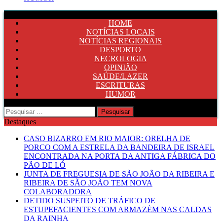
HOME
NOTÍCIAS LOCAIS
NOTÍCIAS REGIONAIS
DESPORTO
NECROLOGIA
OPINIÃO
SAÚDE/LAZER
ESCRITURAS
HUMOR
Pesquisar
por:
Destaques
CASO BIZARRO EM RIO MAIOR: ORELHA DE
PORCO COM A ESTRELA DA BANDEIRA DE ISRAEL
ENCONTRADA NA PORTA DA ANTIGA FÁBRICA DO
PÃO DE LÓ
JUNTA DE FREGUESIA DE SÃO JOÃO DA RIBEIRA E
RIBEIRA DE SÃO JOÃO TEM NOVA
COLABORADORA
DETIDO SUSPEITO DE TRÁFICO DE
ESTUPEFACIENTES COM ARMAZÉM NAS CALDAS
DA RAINHA