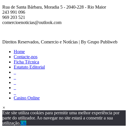
Rua de Santa Bárbara, Moradia 5 - 2040-228 - Rio Maior
243 991 096
969 203 521
comercioenoticias@outlook.com
Direitos Reservados, Comercio e Notícias | By Grupo Publiweb
Home
Contacte-nos
Ficha Técnica
Estatuto Editorial
_
_
_
_
_
Casino Online
×
Este site utiliza cookies para permitir uma melhor experiência por
parte do utilizador. Ao navegar no site estará a consentir a sua
utilização.
Ok