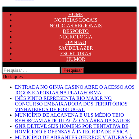
HOME
NOTÍCIAS LOCAIS
NOTÍCIAS REGIONAIS
DESPORTO
NECROLOGIA
OPINIÃO
SAÚDE/LAZER
ESCRITURAS
HUMOR
Pesquisar
por:
Destaques
ENTRADA NO GINJA CASINO ABRE O ACESSO AOS
JOGOS E APOSTAS NA PLATAFORMA
INÊS PINTO REPRESENTA RIO MAIOR NO
CONCURSO EMBAIXADORA DOS TERRITÓRIOS
VINHATEIROS DE PORTUGAL
MUNICÍPIO DE ALCANENA E ULS MÉDIO TEJO
REFORÇAM ARTICULAÇÃO NA ÁREA DA SAÚDE
GNR DETEVE SEIS HOMENS POR TENTATIVA DE
HOMÍCIDIO E OFENSAS À INTEGRIDADE FÍSICA
MUNICÍPIO DE ABRANTES OFERECE VIATURAS À