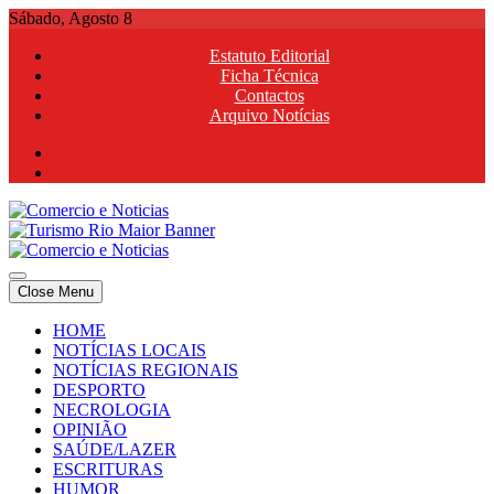
Skip
Sábado, Agosto 8
to
Estatuto Editorial
content
Ficha Técnica
Contactos
Arquivo Notícias
Comercio e Noticias
Notícias e Publicidade Online
Close Menu
Comercio e Noticias
Notícias e Publicidade Online
HOME
NOTÍCIAS LOCAIS
NOTÍCIAS REGIONAIS
DESPORTO
NECROLOGIA
OPINIÃO
SAÚDE/LAZER
ESCRITURAS
HUMOR