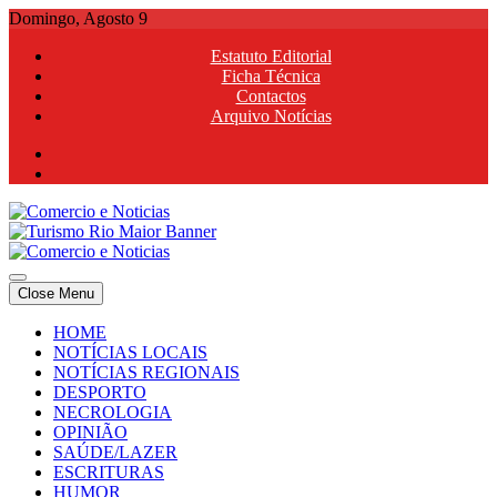
Skip
Domingo, Agosto 9
to
Estatuto Editorial
content
Ficha Técnica
Contactos
Arquivo Notícias
Comercio e Noticias
Notícias e Publicidade Online
Close Menu
Comercio e Noticias
Notícias e Publicidade Online
HOME
NOTÍCIAS LOCAIS
NOTÍCIAS REGIONAIS
DESPORTO
NECROLOGIA
OPINIÃO
SAÚDE/LAZER
ESCRITURAS
HUMOR