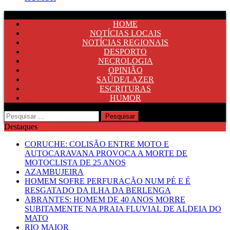
HOME
NOTÍCIAS LOCAIS
NOTÍCIAS REGIONAIS
DESPORTO
NECROLOGIA
OPINIÃO
SAÚDE/LAZER
ESCRITURAS
HUMOR
Pesquisar
por:
Destaques
CORUCHE: COLISÃO ENTRE MOTO E
AUTOCARAVANA PROVOCA A MORTE DE
MOTOCLISTA DE 25 ANOS
AZAMBUJEIRA
HOMEM SOFRE PERFURAÇÃO NUM PÉ E É
RESGATADO DA ILHA DA BERLENGA
ABRANTES: HOMEM DE 40 ANOS MORRE
SUBITAMENTE NA PRAIA FLUVIAL DE ALDEIA DO
MATO
RIO MAIOR