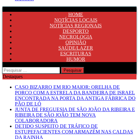
HOME
NOTÍCIAS LOCAIS
NOTÍCIAS REGIONAIS
DESPORTO
NECROLOGIA
OPINIÃO
SAÚDE/LAZER
ESCRITURAS
HUMOR
Pesquisar
por:
Destaques
CASO BIZARRO EM RIO MAIOR: ORELHA DE
PORCO COM A ESTRELA DA BANDEIRA DE ISRAEL
ENCONTRADA NA PORTA DA ANTIGA FÁBRICA DO
PÃO DE LÓ
JUNTA DE FREGUESIA DE SÃO JOÃO DA RIBEIRA E
RIBEIRA DE SÃO JOÃO TEM NOVA
COLABORADORA
DETIDO SUSPEITO DE TRÁFICO DE
ESTUPEFACIENTES COM ARMAZÉM NAS CALDAS
DA RAINHA