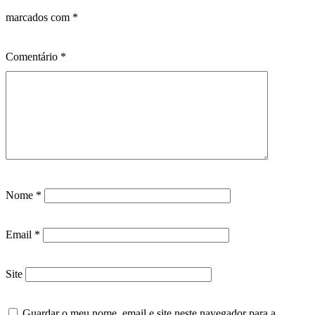
marcados com
*
Comentário
*
Nome
*
Email
*
Site
Guardar o meu nome, email e site neste navegador para a