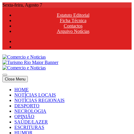
Skip
Sexta-feira, Agosto 7
to
Estatuto Editorial
content
Ficha Técnica
Contactos
Arquivo Notícias
Comercio e Noticias
Notícias e Publicidade Online
Close Menu
Comercio e Noticias
Notícias e Publicidade Online
HOME
NOTÍCIAS LOCAIS
NOTÍCIAS REGIONAIS
DESPORTO
NECROLOGIA
OPINIÃO
SAÚDE/LAZER
ESCRITURAS
HUMOR