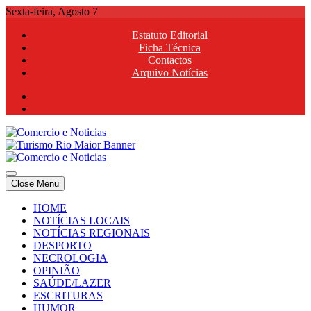
Skip
Sexta-feira, Agosto 7
to
Estatuto Editorial
content
Ficha Técnica
Contactos
Arquivo Notícias
Comercio e Noticias
Notícias e Publicidade Online
Close Menu
Comercio e Noticias
Notícias e Publicidade Online
HOME
NOTÍCIAS LOCAIS
NOTÍCIAS REGIONAIS
DESPORTO
NECROLOGIA
OPINIÃO
SAÚDE/LAZER
ESCRITURAS
HUMOR