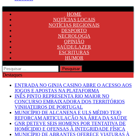
HOME
NOTÍCIAS LOCAIS
NOTÍCIAS REGIONAIS
DESPORTO
NECROLOGIA
OPINIÃO
SAÚDE/LAZER
ESCRITURAS
HUMOR
Pesquisar
por:
Destaques
ENTRADA NO GINJA CASINO ABRE O ACESSO AOS
JOGOS E APOSTAS NA PLATAFORMA
INÊS PINTO REPRESENTA RIO MAIOR NO
CONCURSO EMBAIXADORA DOS TERRITÓRIOS
VINHATEIROS DE PORTUGAL
MUNICÍPIO DE ALCANENA E ULS MÉDIO TEJO
REFORÇAM ARTICULAÇÃO NA ÁREA DA SAÚDE
GNR DETEVE SEIS HOMENS POR TENTATIVA DE
HOMÍCIDIO E OFENSAS À INTEGRIDADE FÍSICA
MUNICÍPIO DE ABRANTES OFERECE VIATURAS À