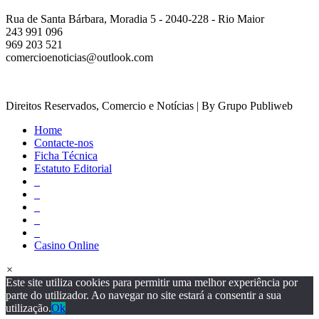
Rua de Santa Bárbara, Moradia 5 - 2040-228 - Rio Maior
243 991 096
969 203 521
comercioenoticias@outlook.com
Direitos Reservados, Comercio e Notícias | By Grupo Publiweb
Home
Contacte-nos
Ficha Técnica
Estatuto Editorial
_
_
_
_
_
Casino Online
×
Este site utiliza cookies para permitir uma melhor experiência por
parte do utilizador. Ao navegar no site estará a consentir a sua
utilização.
Ok