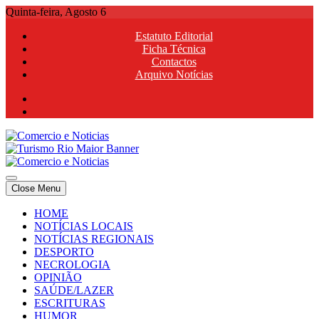
Skip
Quinta-feira, Agosto 6
to
Estatuto Editorial
content
Ficha Técnica
Contactos
Arquivo Notícias
Comercio e Noticias
Notícias e Publicidade Online
Close Menu
Comercio e Noticias
Notícias e Publicidade Online
HOME
NOTÍCIAS LOCAIS
NOTÍCIAS REGIONAIS
DESPORTO
NECROLOGIA
OPINIÃO
SAÚDE/LAZER
ESCRITURAS
HUMOR