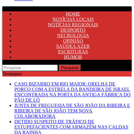
HOME
NOTÍCIAS LOCAIS
NOTÍCIAS REGIONAIS
DESPORTO
NECROLOGIA
OPINIÃO
SAÚDE/LAZER
ESCRITURAS
HUMOR
Pesquisar
por:
Destaques
CASO BIZARRO EM RIO MAIOR: ORELHA DE
PORCO COM A ESTRELA DA BANDEIRA DE ISRAEL
ENCONTRADA NA PORTA DA ANTIGA FÁBRICA DO
PÃO DE LÓ
JUNTA DE FREGUESIA DE SÃO JOÃO DA RIBEIRA E
RIBEIRA DE SÃO JOÃO TEM NOVA
COLABORADORA
DETIDO SUSPEITO DE TRÁFICO DE
ESTUPEFACIENTES COM ARMAZÉM NAS CALDAS
DA RAINHA