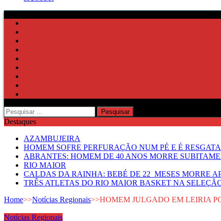
Pesquisar
por:
Destaques
AZAMBUJEIRA
HOMEM SOFRE PERFURAÇÃO NUM PÉ E É RESGATA
ABRANTES: HOMEM DE 40 ANOS MORRE SUBITAMEN
RIO MAIOR
CALDAS DA RAINHA: BEBÉ DE 22 MESES MORRE AP
TRÊS ATLETAS DO RIO MAIOR BASKET NA SELEÇÃ
Home
>>
Notícias Regionais
>>
HOMEM JULGADO EM LEIRIA PO
Notícias Regionais