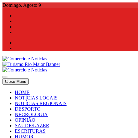
Skip
Domingo, Agosto 9
to
content
Comercio e Noticias
Notícias e Publicidade Online
Close Menu
Comercio e Noticias
Notícias e Publicidade Online
HOME
NOTÍCIAS LOCAIS
NOTÍCIAS REGIONAIS
DESPORTO
NECROLOGIA
OPINIÃO
SAÚDE/LAZER
ESCRITURAS
HUMOR