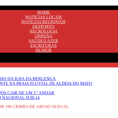
HOME
NOTÍCIAS LOCAIS
NOTÍCIAS REGIONAIS
DESPORTO
NECROLOGIA
OPINIÃO
SAÚDE/LAZER
ESCRITURAS
HUMOR
DO DA ILHA DA BERLENGA
TE NA PRAIA FLUVIAL DE ALDEIA DO MATO
ÓS CAIR DE UM 3.º ANDAR
O NACIONAL SUB-14
R 190 CRIMES DE ABUSO SEXUAL