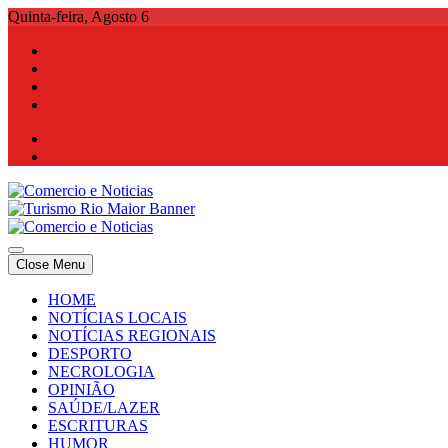
Skip
Quinta-feira, Agosto 6
to
content
Comercio e Noticias
Notícias e Publicidade Online
Close Menu
Comercio e Noticias
Notícias e Publicidade Online
HOME
NOTÍCIAS LOCAIS
NOTÍCIAS REGIONAIS
DESPORTO
NECROLOGIA
OPINIÃO
SAÚDE/LAZER
ESCRITURAS
HUMOR