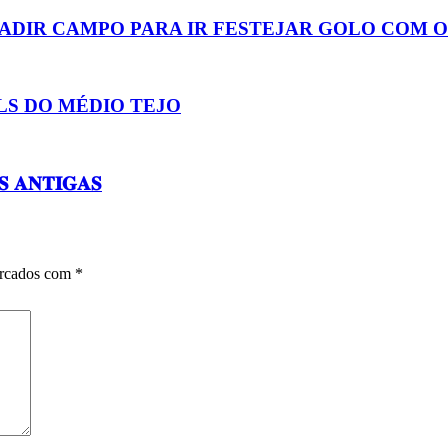
NVADIR CAMPO PARA IR FESTEJAR GOLO COM 
LS DO MÉDIO TEJO
𝐀𝐍𝐓𝐈𝐆𝐀𝐒
arcados com
*