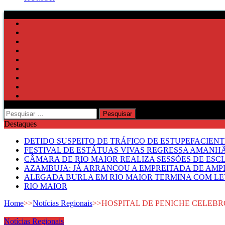
Pesquisar
por:
Destaques
DETIDO SUSPEITO DE TRÁFICO DE ESTUPEFACIE
FESTIVAL DE ESTÁTUAS VIVAS REGRESSA AMANH
CÂMARA DE RIO MAIOR REALIZA SESSÕES DE ESC
AZAMBUJA: JÁ ARRANCOU A EMPREITADA DE AMPL
ALEGADA BURLA EM RIO MAIOR TERMINA COM LE
RIO MAIOR
Home
>>
Notícias Regionais
>>
HOSPITAL DE PENICHE CELEBRO
Notícias Regionais