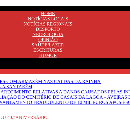
HOME
NOTÍCIAS LOCAIS
NOTÍCIAS REGIONAIS
DESPORTO
NECROLOGIA
OPINIÃO
SAÚDE/LAZER
ESCRITURAS
HUMOR
NTES COM ARMAZÉM NAS CALDAS DA RAINHA
Ã A SANTARÉM
LARECIMENTO RELATIVAS A DANOS CAUSADOS PELAS IN
IAÇÃO DO CEMITÉRIO DE CASAIS DA LAGOA – AVEIRAS 
VANTAMENTO FRAUDULENTO DE 10 MIL EUROS APÓS ES
U 40.º ANIVERSÁRIO