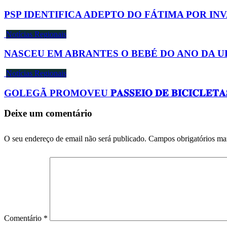
PSP IDENTIFICA ADEPTO DO FÁTIMA POR I
Notícias Regionais
NASCEU EM ABRANTES O BEBÉ DO ANO DA U
Notícias Regionais
GOLEGÃ PROMOVEU 𝐏𝐀𝐒𝐒𝐄𝐈𝐎 𝐃𝐄 𝐁𝐈𝐂𝐈𝐂𝐋𝐄𝐓𝐀𝐒 
Deixe um comentário
O seu endereço de email não será publicado.
Campos obrigatórios m
Comentário
*