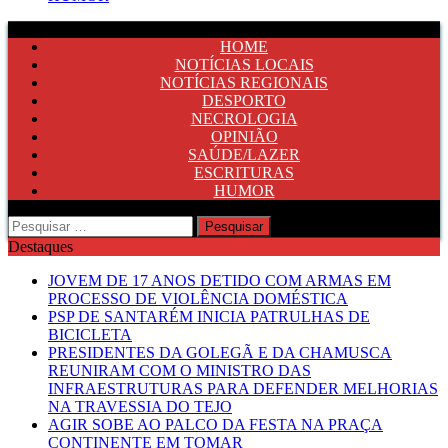
HOME
NOTÍCIAS LOCAIS
NOTÍCIAS REGIONAIS
DESPORTO
NECROLOGIA
OPINIÃO
SAÚDE/LAZER
ESCRITURAS
HUMOR
Pesquisar
por:
Destaques
JOVEM DE 17 ANOS DETIDO COM ARMAS EM
PROCESSO DE VIOLÊNCIA DOMÉSTICA
PSP DE SANTARÉM INICIA PATRULHAS DE
BICICLETA
PRESIDENTES DA GOLEGÃ E DA CHAMUSCA
REUNIRAM COM O MINISTRO DAS
INFRAESTRUTURAS PARA DEFENDER MELHORIAS
NA TRAVESSIA DO TEJO
AGIR SOBE AO PALCO DA FESTA NA PRAÇA
CONTINENTE EM TOMAR