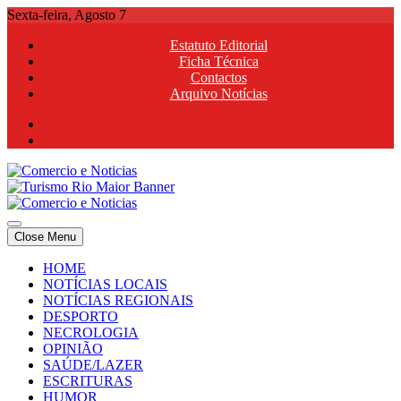
Skip
Sexta-feira, Agosto 7
to
Estatuto Editorial
content
Ficha Técnica
Contactos
Arquivo Notícias
Comercio e Noticias
Notícias e Publicidade Online
Close Menu
Comercio e Noticias
Notícias e Publicidade Online
HOME
NOTÍCIAS LOCAIS
NOTÍCIAS REGIONAIS
DESPORTO
NECROLOGIA
OPINIÃO
SAÚDE/LAZER
ESCRITURAS
HUMOR