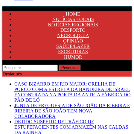
HOME
NOTÍCIAS LOCAIS
NOTÍCIAS REGIONAIS
DESPORTO
NECROLOGIA
OPINIÃO
SAÚDE/LAZER
ESCRITURAS
HUMOR
Pesquisar
por:
Destaques
CASO BIZARRO EM RIO MAIOR: ORELHA DE
PORCO COM A ESTRELA DA BANDEIRA DE ISRAEL
ENCONTRADA NA PORTA DA ANTIGA FÁBRICA DO
PÃO DE LÓ
JUNTA DE FREGUESIA DE SÃO JOÃO DA RIBEIRA E
RIBEIRA DE SÃO JOÃO TEM NOVA
COLABORADORA
DETIDO SUSPEITO DE TRÁFICO DE
ESTUPEFACIENTES COM ARMAZÉM NAS CALDAS
DA RAINHA