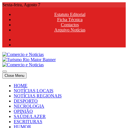
Skip
Sexta-feira, Agosto 7
to
Estatuto Editorial
content
Ficha Técnica
Contactos
Arquivo Notícias
Comercio e Noticias
Notícias e Publicidade Online
Close Menu
Comercio e Noticias
Notícias e Publicidade Online
HOME
NOTÍCIAS LOCAIS
NOTÍCIAS REGIONAIS
DESPORTO
NECROLOGIA
OPINIÃO
SAÚDE/LAZER
ESCRITURAS
HUMOR