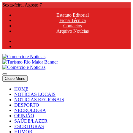
Skip
Sexta-feira, Agosto 7
to
Estatuto Editorial
content
Ficha Técnica
Contactos
Arquivo Notícias
Comercio e Noticias
Notícias e Publicidade Online
Close Menu
Comercio e Noticias
Notícias e Publicidade Online
HOME
NOTÍCIAS LOCAIS
NOTÍCIAS REGIONAIS
DESPORTO
NECROLOGIA
OPINIÃO
SAÚDE/LAZER
ESCRITURAS
HUMOR