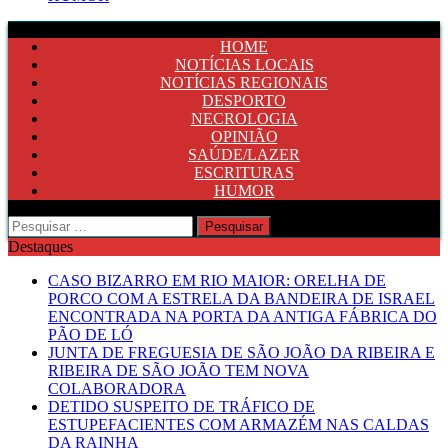
HOME
NOTÍCIAS LOCAIS
NOTÍCIAS REGIONAIS
DESPORTO
NECROLOGIA
OPINIÃO
SAÚDE/LAZER
ESCRITURAS
HUMOR
Pesquisar
por:
Destaques
CASO BIZARRO EM RIO MAIOR: ORELHA DE
PORCO COM A ESTRELA DA BANDEIRA DE ISRAEL
ENCONTRADA NA PORTA DA ANTIGA FÁBRICA DO
PÃO DE LÓ
JUNTA DE FREGUESIA DE SÃO JOÃO DA RIBEIRA E
RIBEIRA DE SÃO JOÃO TEM NOVA
COLABORADORA
DETIDO SUSPEITO DE TRÁFICO DE
ESTUPEFACIENTES COM ARMAZÉM NAS CALDAS
DA RAINHA