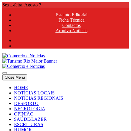
Skip
Sexta-feira, Agosto 7
to
Estatuto Editorial
content
Ficha Técnica
Contactos
Arquivo Notícias
Comercio e Noticias
Notícias e Publicidade Online
Close Menu
Comercio e Noticias
Notícias e Publicidade Online
HOME
NOTÍCIAS LOCAIS
NOTÍCIAS REGIONAIS
DESPORTO
NECROLOGIA
OPINIÃO
SAÚDE/LAZER
ESCRITURAS
HUMOR