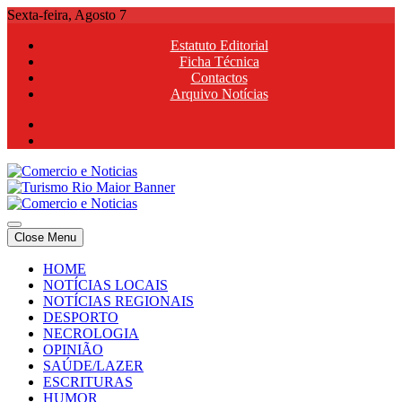
Skip
Sexta-feira, Agosto 7
to
Estatuto Editorial
content
Ficha Técnica
Contactos
Arquivo Notícias
Comercio e Noticias
Notícias e Publicidade Online
Close Menu
Comercio e Noticias
Notícias e Publicidade Online
HOME
NOTÍCIAS LOCAIS
NOTÍCIAS REGIONAIS
DESPORTO
NECROLOGIA
OPINIÃO
SAÚDE/LAZER
ESCRITURAS
HUMOR