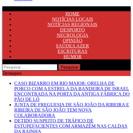
HOME
NOTÍCIAS LOCAIS
NOTÍCIAS REGIONAIS
DESPORTO
NECROLOGIA
OPINIÃO
SAÚDE/LAZER
ESCRITURAS
HUMOR
Pesquisar
por:
Destaques
CASO BIZARRO EM RIO MAIOR: ORELHA DE
PORCO COM A ESTRELA DA BANDEIRA DE ISRAEL
ENCONTRADA NA PORTA DA ANTIGA FÁBRICA DO
PÃO DE LÓ
JUNTA DE FREGUESIA DE SÃO JOÃO DA RIBEIRA E
RIBEIRA DE SÃO JOÃO TEM NOVA
COLABORADORA
DETIDO SUSPEITO DE TRÁFICO DE
ESTUPEFACIENTES COM ARMAZÉM NAS CALDAS
DA RAINHA