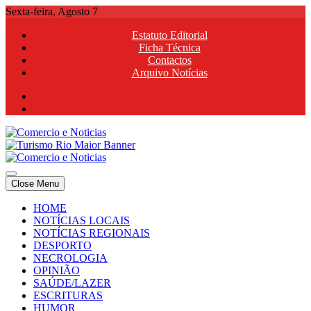
Skip
Sexta-feira, Agosto 7
to
Estatuto Editorial
content
Ficha Técnica
Contactos
Arquivo Notícias
Comercio e Noticias
Notícias e Publicidade Online
Close Menu
Comercio e Noticias
Notícias e Publicidade Online
HOME
NOTÍCIAS LOCAIS
NOTÍCIAS REGIONAIS
DESPORTO
NECROLOGIA
OPINIÃO
SAÚDE/LAZER
ESCRITURAS
HUMOR