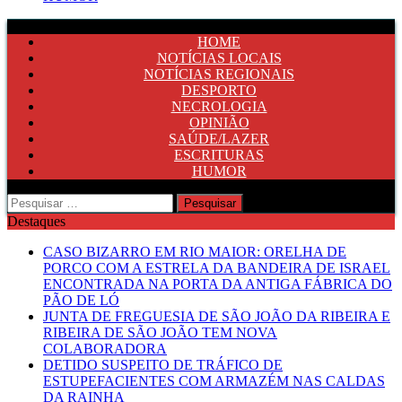
HOME
NOTÍCIAS LOCAIS
NOTÍCIAS REGIONAIS
DESPORTO
NECROLOGIA
OPINIÃO
SAÚDE/LAZER
ESCRITURAS
HUMOR
Pesquisar
por:
Destaques
CASO BIZARRO EM RIO MAIOR: ORELHA DE
PORCO COM A ESTRELA DA BANDEIRA DE ISRAEL
ENCONTRADA NA PORTA DA ANTIGA FÁBRICA DO
PÃO DE LÓ
JUNTA DE FREGUESIA DE SÃO JOÃO DA RIBEIRA E
RIBEIRA DE SÃO JOÃO TEM NOVA
COLABORADORA
DETIDO SUSPEITO DE TRÁFICO DE
ESTUPEFACIENTES COM ARMAZÉM NAS CALDAS
DA RAINHA