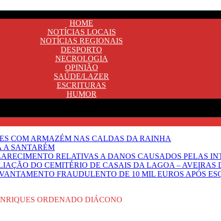
HOME
NOTÍCIAS LOCAIS
NOTÍCIAS REGIONAIS
DESPORTO
NECROLOGIA
OPINIÃO
SAÚDE/LAZER
ESCRITURAS
HUMOR
NTES COM ARMAZÉM NAS CALDAS DA RAINHA
Ã A SANTARÉM
LARECIMENTO RELATIVAS A DANOS CAUSADOS PELAS IN
IAÇÃO DO CEMITÉRIO DE CASAIS DA LAGOA – AVEIRAS 
VANTAMENTO FRAUDULENTO DE 10 MIL EUROS APÓS ES
ENRIQUES ORDENADO DIÁCONO