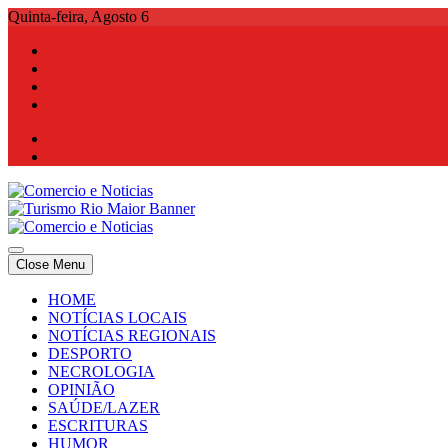
Skip
Quinta-feira, Agosto 6
to
content
Comercio e Noticias
Notícias e Publicidade Online
Close Menu
Comercio e Noticias
Notícias e Publicidade Online
HOME
NOTÍCIAS LOCAIS
NOTÍCIAS REGIONAIS
DESPORTO
NECROLOGIA
OPINIÃO
SAÚDE/LAZER
ESCRITURAS
HUMOR