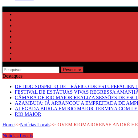
Pesquisar
por:
Destaques
DETIDO SUSPEITO DE TRÁFICO DE ESTUPEFACIE
FESTIVAL DE ESTÁTUAS VIVAS REGRESSA AMANH
CÂMARA DE RIO MAIOR REALIZA SESSÕES DE ESC
AZAMBUJA: JÁ ARRANCOU A EMPREITADA DE AMPL
ALEGADA BURLA EM RIO MAIOR TERMINA COM LE
RIO MAIOR
Home
>>
Notícias Locais
>>
JOVEM RIOMAIORENSE ANDRÉ H
Notícias Locais