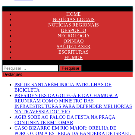
HOME
NOTÍCIAS LOCAIS
NOTÍCIAS REGIONAIS
DESPORTO
NECROLOGIA
OPINIÃO
SAÚDE/LAZER
ESCRITURAS
HUMOR
Pesquisar
por:
Destaques
PSP DE SANTARÉM INICIA PATRULHAS DE
BICICLETA
PRESIDENTES DA GOLEGÃ E DA CHAMUSCA
REUNIRAM COM O MINISTRO DAS
INFRAESTRUTURAS PARA DEFENDER MELHORIAS
NA TRAVESSIA DO TEJO
AGIR SOBE AO PALCO DA FESTA NA PRAÇA
CONTINENTE EM TOMAR
CASO BIZARRO EM RIO MAIOR: ORELHA DE
PORCO COM A ESTRELA DA BANDEIRA DE ISRAEL