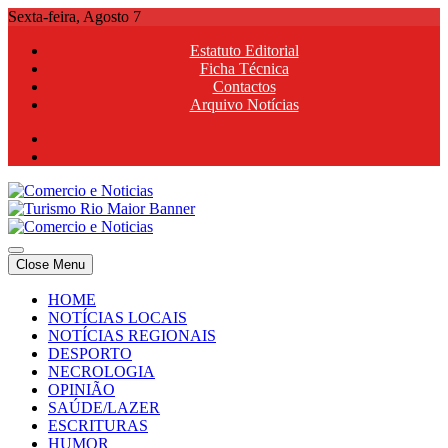
Skip
Sexta-feira, Agosto 7
to
Estatuto Editorial
content
Ficha Técnica
Contactos
Arquivo Notícias
Comercio e Noticias
Notícias e Publicidade Online
Close Menu
Comercio e Noticias
Notícias e Publicidade Online
HOME
NOTÍCIAS LOCAIS
NOTÍCIAS REGIONAIS
DESPORTO
NECROLOGIA
OPINIÃO
SAÚDE/LAZER
ESCRITURAS
HUMOR