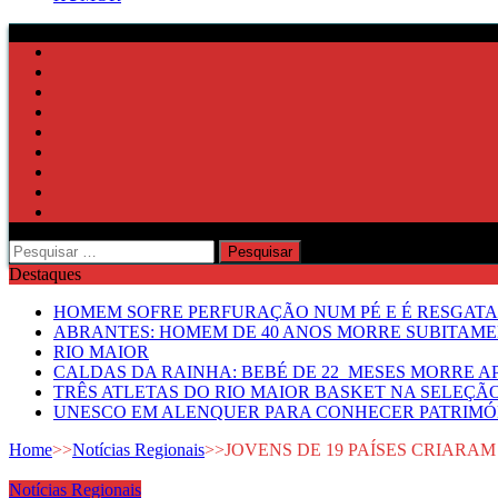
Pesquisar
por:
Destaques
HOMEM SOFRE PERFURAÇÃO NUM PÉ E É RESGATA
ABRANTES: HOMEM DE 40 ANOS MORRE SUBITAMEN
RIO MAIOR
CALDAS DA RAINHA: BEBÉ DE 22 MESES MORRE AP
TRÊS ATLETAS DO RIO MAIOR BASKET NA SELEÇÃ
UNESCO EM ALENQUER PARA CONHECER PATRIMÓ
Home
>>
Notícias Regionais
>>
JOVENS DE 19 PAÍSES CRIARA
Notícias Regionais