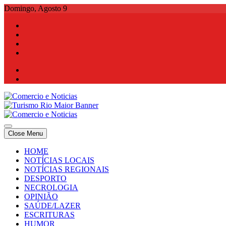
Skip
Domingo, Agosto 9
to
content
Comercio e Noticias
Notícias e Publicidade Online
Close Menu
Comercio e Noticias
Notícias e Publicidade Online
HOME
NOTÍCIAS LOCAIS
NOTÍCIAS REGIONAIS
DESPORTO
NECROLOGIA
OPINIÃO
SAÚDE/LAZER
ESCRITURAS
HUMOR