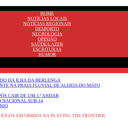
HOME
NOTÍCIAS LOCAIS
NOTÍCIAS REGIONAIS
DESPORTO
NECROLOGIA
OPINIÃO
SAÚDE/LAZER
ESCRITURAS
HUMOR
DO DA ILHA DA BERLENGA
TE NA PRAIA FLUVIAL DE ALDEIA DO MATO
ÓS CAIR DE UM 3.º ANDAR
O NACIONAL SUB-14
NIO
M JOGOS EM ÓBIDOS NA PLAYING THE FRONTIER