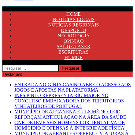
HOME
NOTÍCIAS LOCAIS
NOTÍCIAS REGIONAIS
DESPORTO
NECROLOGIA
OPINIÃO
SAÚDE/LAZER
ESCRITURAS
HUMOR
Pesquisar
por:
Destaques
ENTRADA NO GINJA CASINO ABRE O ACESSO AOS
JOGOS E APOSTAS NA PLATAFORMA
INÊS PINTO REPRESENTA RIO MAIOR NO
CONCURSO EMBAIXADORA DOS TERRITÓRIOS
VINHATEIROS DE PORTUGAL
MUNICÍPIO DE ALCANENA E ULS MÉDIO TEJO
REFORÇAM ARTICULAÇÃO NA ÁREA DA SAÚDE
GNR DETEVE SEIS HOMENS POR TENTATIVA DE
HOMÍCIDIO E OFENSAS À INTEGRIDADE FÍSICA
MUNICÍPIO DE ABRANTES OFERECE VIATURAS À