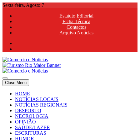
Skip
Sexta-feira, Agosto 7
to
Estatuto Editorial
content
Ficha Técnica
Contactos
Arquivo Notícias
Comercio e Noticias
Notícias e Publicidade Online
Close Menu
Comercio e Noticias
Notícias e Publicidade Online
HOME
NOTÍCIAS LOCAIS
NOTÍCIAS REGIONAIS
DESPORTO
NECROLOGIA
OPINIÃO
SAÚDE/LAZER
ESCRITURAS
HUMOR