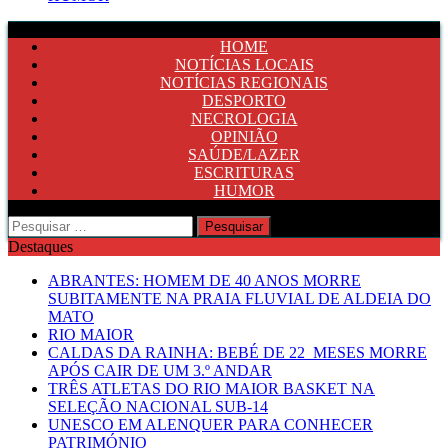
HOME
NOTÍCIAS LOCAIS
NOTÍCIAS REGIONAIS
DESPORTO
NECROLOGIA
OPINIÃO
SAÚDE/LAZER
ESCRITURAS
HUMOR
Pesquisar
por:
Destaques
ABRANTES: HOMEM DE 40 ANOS MORRE
SUBITAMENTE NA PRAIA FLUVIAL DE ALDEIA DO
MATO
RIO MAIOR
CALDAS DA RAINHA: BEBÉ DE 22 MESES MORRE
APÓS CAIR DE UM 3.º ANDAR
TRÊS ATLETAS DO RIO MAIOR BASKET NA
SELEÇÃO NACIONAL SUB-14
UNESCO EM ALENQUER PARA CONHECER
PATRIMÓNIO