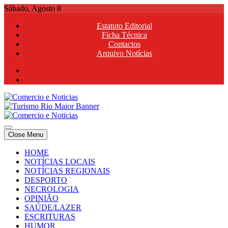
Skip
Sábado, Agosto 8
to
Estatuto Editorial
content
Ficha Técnica
Contactos
Arquivo Notícias
Comercio e Noticias
Notícias e Publicidade Online
Close Menu
Comercio e Noticias
Notícias e Publicidade Online
HOME
NOTÍCIAS LOCAIS
NOTÍCIAS REGIONAIS
DESPORTO
NECROLOGIA
OPINIÃO
SAÚDE/LAZER
ESCRITURAS
HUMOR