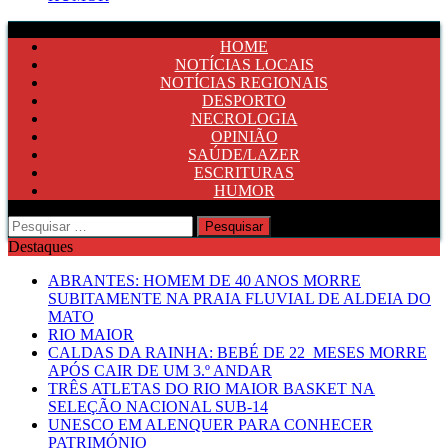
HOME
NOTÍCIAS LOCAIS
NOTÍCIAS REGIONAIS
DESPORTO
NECROLOGIA
OPINIÃO
SAÚDE/LAZER
ESCRITURAS
HUMOR
Pesquisar
por:
Destaques
ABRANTES: HOMEM DE 40 ANOS MORRE
SUBITAMENTE NA PRAIA FLUVIAL DE ALDEIA DO
MATO
RIO MAIOR
CALDAS DA RAINHA: BEBÉ DE 22 MESES MORRE
APÓS CAIR DE UM 3.º ANDAR
TRÊS ATLETAS DO RIO MAIOR BASKET NA
SELEÇÃO NACIONAL SUB-14
UNESCO EM ALENQUER PARA CONHECER
PATRIMÓNIO