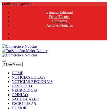
Skip
Domingo, Agosto 9
to
Estatuto Editorial
content
Ficha Técnica
Contactos
Arquivo Notícias
Comercio e Noticias
Notícias e Publicidade Online
Close Menu
Comercio e Noticias
Notícias e Publicidade Online
HOME
NOTÍCIAS LOCAIS
NOTÍCIAS REGIONAIS
DESPORTO
NECROLOGIA
OPINIÃO
SAÚDE/LAZER
ESCRITURAS
HUMOR