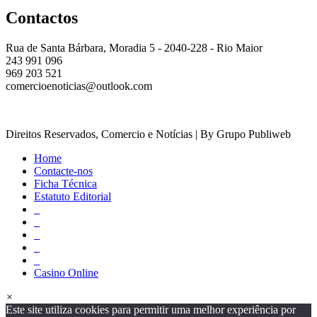
Contactos
Rua de Santa Bárbara, Moradia 5 - 2040-228 - Rio Maior
243 991 096
969 203 521
comercioenoticias@outlook.com
Direitos Reservados, Comercio e Notícias | By Grupo Publiweb
Home
Contacte-nos
Ficha Técnica
Estatuto Editorial
_
_
_
_
_
Casino Online
×
Este site utiliza cookies para permitir uma melhor experiência por