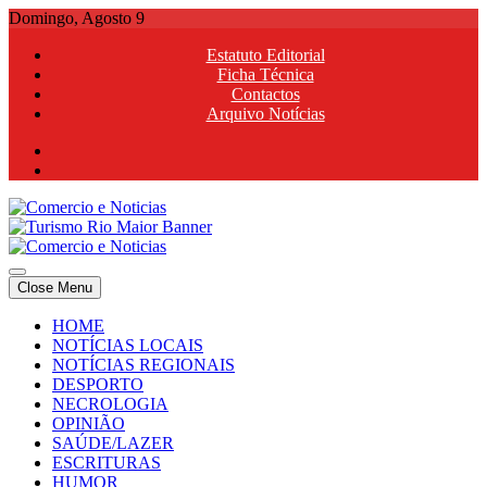
Skip
Domingo, Agosto 9
to
Estatuto Editorial
content
Ficha Técnica
Contactos
Arquivo Notícias
Comercio e Noticias
Notícias e Publicidade Online
Close Menu
Comercio e Noticias
Notícias e Publicidade Online
HOME
NOTÍCIAS LOCAIS
NOTÍCIAS REGIONAIS
DESPORTO
NECROLOGIA
OPINIÃO
SAÚDE/LAZER
ESCRITURAS
HUMOR