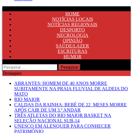
HOME
NOTÍCIAS LOCAIS
NOTÍCIAS REGIONAIS
DESPORTO
NECROLOGIA
OPINIÃO
SAÚDE/LAZER
ESCRITURAS
HUMOR
Pesquisar
por:
Destaques
ABRANTES: HOMEM DE 40 ANOS MORRE
SUBITAMENTE NA PRAIA FLUVIAL DE ALDEIA DO
MATO
RIO MAIOR
CALDAS DA RAINHA: BEBÉ DE 22 MESES MORRE
APÓS CAIR DE UM 3.º ANDAR
TRÊS ATLETAS DO RIO MAIOR BASKET NA
SELEÇÃO NACIONAL SUB-14
UNESCO EM ALENQUER PARA CONHECER
PATRIMÓNIO