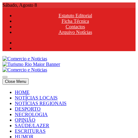
Skip
Sábado, Agosto 8
to
Estatuto Editorial
content
Ficha Técnica
Contactos
Arquivo Notícias
Comercio e Noticias
Notícias e Publicidade Online
Close Menu
Comercio e Noticias
Notícias e Publicidade Online
HOME
NOTÍCIAS LOCAIS
NOTÍCIAS REGIONAIS
DESPORTO
NECROLOGIA
OPINIÃO
SAÚDE/LAZER
ESCRITURAS
HUMOR