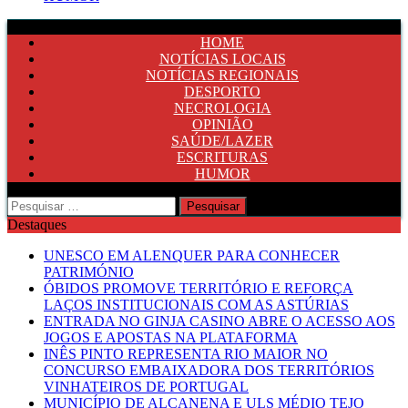
HOME
NOTÍCIAS LOCAIS
NOTÍCIAS REGIONAIS
DESPORTO
NECROLOGIA
OPINIÃO
SAÚDE/LAZER
ESCRITURAS
HUMOR
Pesquisar
por:
Destaques
UNESCO EM ALENQUER PARA CONHECER
PATRIMÓNIO
ÓBIDOS PROMOVE TERRITÓRIO E REFORÇA
LAÇOS INSTITUCIONAIS COM AS ASTÚRIAS
ENTRADA NO GINJA CASINO ABRE O ACESSO AOS
JOGOS E APOSTAS NA PLATAFORMA
INÊS PINTO REPRESENTA RIO MAIOR NO
CONCURSO EMBAIXADORA DOS TERRITÓRIOS
VINHATEIROS DE PORTUGAL
MUNICÍPIO DE ALCANENA E ULS MÉDIO TEJO