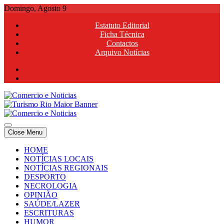
Skip
Domingo, Agosto 9
to
Estatuto Editorial
content
Ficha Técnica
Contactos
Arquivo Notícias
Comercio e Noticias
Notícias e Publicidade Online
Close Menu
Comercio e Noticias
Notícias e Publicidade Online
HOME
NOTÍCIAS LOCAIS
NOTÍCIAS REGIONAIS
DESPORTO
NECROLOGIA
OPINIÃO
SAÚDE/LAZER
ESCRITURAS
HUMOR