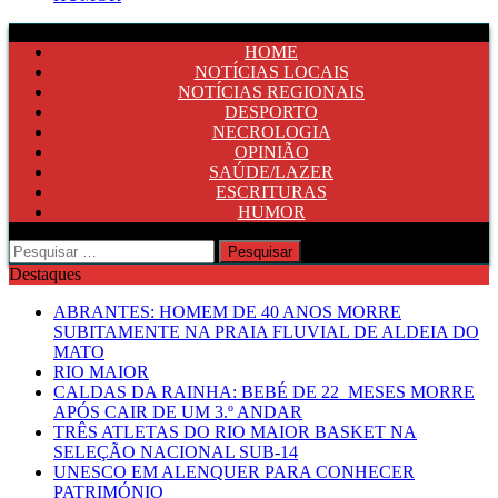
HOME
NOTÍCIAS LOCAIS
NOTÍCIAS REGIONAIS
DESPORTO
NECROLOGIA
OPINIÃO
SAÚDE/LAZER
ESCRITURAS
HUMOR
Pesquisar
por:
Destaques
ABRANTES: HOMEM DE 40 ANOS MORRE
SUBITAMENTE NA PRAIA FLUVIAL DE ALDEIA DO
MATO
RIO MAIOR
CALDAS DA RAINHA: BEBÉ DE 22 MESES MORRE
APÓS CAIR DE UM 3.º ANDAR
TRÊS ATLETAS DO RIO MAIOR BASKET NA
SELEÇÃO NACIONAL SUB-14
UNESCO EM ALENQUER PARA CONHECER
PATRIMÓNIO