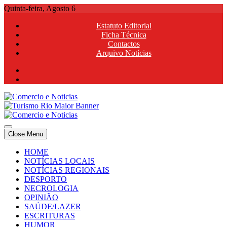
Skip
Quinta-feira, Agosto 6
to
Estatuto Editorial
content
Ficha Técnica
Contactos
Arquivo Notícias
Comercio e Noticias
Notícias e Publicidade Online
Close Menu
Comercio e Noticias
Notícias e Publicidade Online
HOME
NOTÍCIAS LOCAIS
NOTÍCIAS REGIONAIS
DESPORTO
NECROLOGIA
OPINIÃO
SAÚDE/LAZER
ESCRITURAS
HUMOR