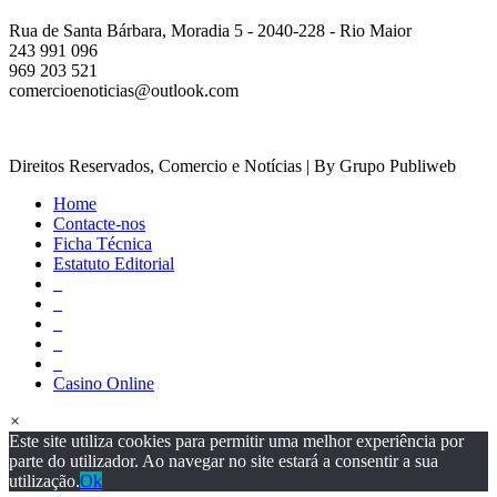
Rua de Santa Bárbara, Moradia 5 - 2040-228 - Rio Maior
243 991 096
969 203 521
comercioenoticias@outlook.com
Direitos Reservados, Comercio e Notícias | By Grupo Publiweb
Home
Contacte-nos
Ficha Técnica
Estatuto Editorial
_
_
_
_
_
Casino Online
×
Este site utiliza cookies para permitir uma melhor experiência por
parte do utilizador. Ao navegar no site estará a consentir a sua
utilização.
Ok