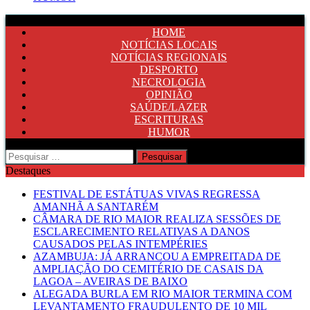
HOME
NOTÍCIAS LOCAIS
NOTÍCIAS REGIONAIS
DESPORTO
NECROLOGIA
OPINIÃO
SAÚDE/LAZER
ESCRITURAS
HUMOR
Pesquisar
por:
Destaques
FESTIVAL DE ESTÁTUAS VIVAS REGRESSA
AMANHÃ A SANTARÉM
CÂMARA DE RIO MAIOR REALIZA SESSÕES DE
ESCLARECIMENTO RELATIVAS A DANOS
CAUSADOS PELAS INTEMPÉRIES
AZAMBUJA: JÁ ARRANCOU A EMPREITADA DE
AMPLIAÇÃO DO CEMITÉRIO DE CASAIS DA
LAGOA – AVEIRAS DE BAIXO
ALEGADA BURLA EM RIO MAIOR TERMINA COM
LEVANTAMENTO FRAUDULENTO DE 10 MIL