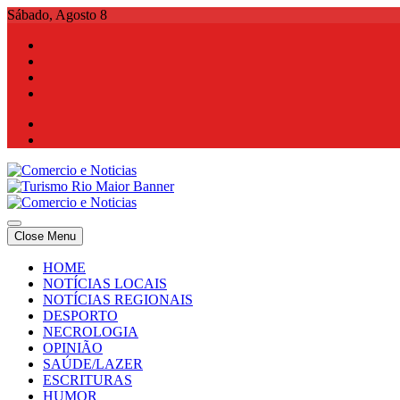
Skip
Sábado, Agosto 8
to
content
Comercio e Noticias
Notícias e Publicidade Online
Close Menu
Comercio e Noticias
Notícias e Publicidade Online
HOME
NOTÍCIAS LOCAIS
NOTÍCIAS REGIONAIS
DESPORTO
NECROLOGIA
OPINIÃO
SAÚDE/LAZER
ESCRITURAS
HUMOR