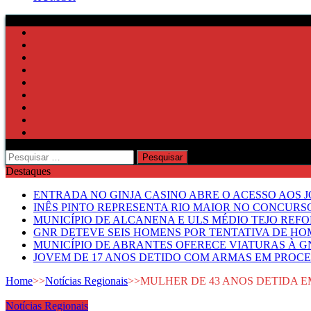
Pesquisar
por:
Destaques
ENTRADA NO GINJA CASINO ABRE O ACESSO AOS 
INÊS PINTO REPRESENTA RIO MAIOR NO CONCUR
MUNICÍPIO DE ALCANENA E ULS MÉDIO TEJO RE
GNR DETEVE SEIS HOMENS POR TENTATIVA DE HOM
MUNICÍPIO DE ABRANTES OFERECE VIATURAS À GN
JOVEM DE 17 ANOS DETIDO COM ARMAS EM PROCE
Home
>>
Notícias Regionais
>>
MULHER DE 43 ANOS DETIDA E
Notícias Regionais