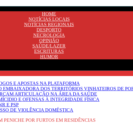
HOME
NOTÍCIAS LOCAIS
NOTÍCIAS REGIONAIS
DESPORTO
NECROLOGIA
OPINIÃO
SAÚDE/LAZER
ESCRITURAS
HUMOR
JOGOS E APOSTAS NA PLATAFORMA
SO EMBAIXADORA DOS TERRITÓRIOS VINHATEIROS DE P
FORÇAM ARTICULAÇÃO NA ÁREA DA SAÚDE
ÍCIDIO E OFENSAS À INTEGRIDADE FÍSICA
R E PSP
SSO DE VIOLÊNCIA DOMÉSTICA
M PENICHE POR FURTOS EM RESIDÊNCIAS