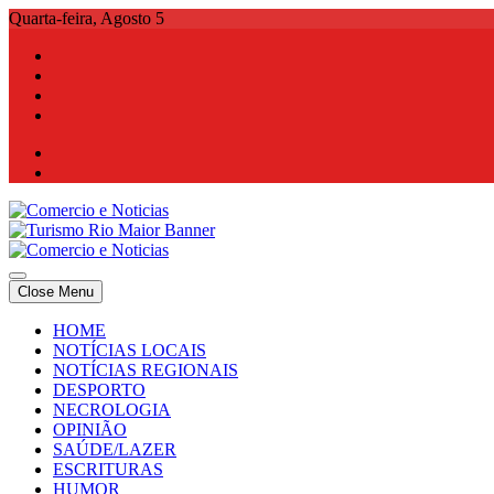
Skip
Quarta-feira, Agosto 5
to
content
Comercio e Noticias
Notícias e Publicidade Online
Close Menu
Comercio e Noticias
Notícias e Publicidade Online
HOME
NOTÍCIAS LOCAIS
NOTÍCIAS REGIONAIS
DESPORTO
NECROLOGIA
OPINIÃO
SAÚDE/LAZER
ESCRITURAS
HUMOR