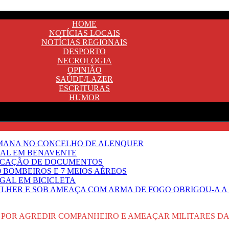
HOME
NOTÍCIAS LOCAIS
NOTÍCIAS REGIONAIS
DESPORTO
NECROLOGIA
OPINIÃO
SAÚDE/LAZER
ESCRITURAS
HUMOR
EMANA NO CONCELHO DE ALENQUER
GAL EM BENAVENTE
IFICAÇÃO DE DOCUMENTOS
 BOMBEIROS E 7 MEIOS AÉREOS
UGAL EM BICICLETA
HER E SOB AMEAÇA COM ARMA DE FOGO OBRIGOU-A A T
 POR AGREDIR COMPANHEIRO E AMEAÇAR MILITARES D