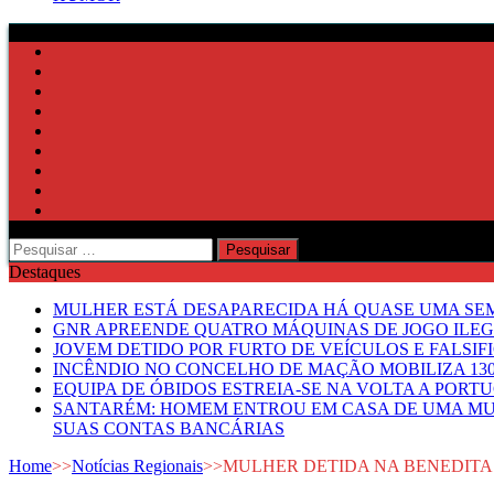
Pesquisar
por:
Destaques
MULHER ESTÁ DESAPARECIDA HÁ QUASE UMA S
GNR APREENDE QUATRO MÁQUINAS DE JOGO ILE
JOVEM DETIDO POR FURTO DE VEÍCULOS E FALS
INCÊNDIO NO CONCELHO DE MAÇÃO MOBILIZA 130
EQUIPA DE ÓBIDOS ESTREIA-SE NA VOLTA A PORT
SANTARÉM: HOMEM ENTROU EM CASA DE UMA MUL
SUAS CONTAS BANCÁRIAS
Home
>>
Notícias Regionais
>>
MULHER DETIDA NA BENEDITA