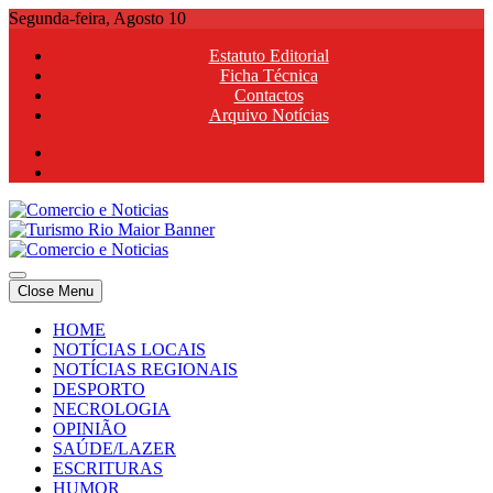
Skip
Segunda-feira, Agosto 10
to
Estatuto Editorial
content
Ficha Técnica
Contactos
Arquivo Notícias
Comercio e Noticias
Notícias e Publicidade Online
Close Menu
Comercio e Noticias
Notícias e Publicidade Online
HOME
NOTÍCIAS LOCAIS
NOTÍCIAS REGIONAIS
DESPORTO
NECROLOGIA
OPINIÃO
SAÚDE/LAZER
ESCRITURAS
HUMOR