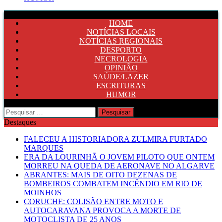
HOME
NOTÍCIAS LOCAIS
NOTÍCIAS REGIONAIS
DESPORTO
NECROLOGIA
OPINIÃO
SAÚDE/LAZER
ESCRITURAS
HUMOR
Pesquisar
por:
Destaques
FALECEU A HISTORIADORA ZULMIRA FURTADO
MARQUES
ERA DA LOURINHÃ O JOVEM PILOTO QUE ONTEM
MORREU NA QUEDA DE AERONAVE NO ALGARVE
ABRANTES: MAIS DE OITO DEZENAS DE
BOMBEIROS COMBATEM INCÊNDIO EM RIO DE
MOINHOS
CORUCHE: COLISÃO ENTRE MOTO E
AUTOCARAVANA PROVOCA A MORTE DE
MOTOCLISTA DE 25 ANOS