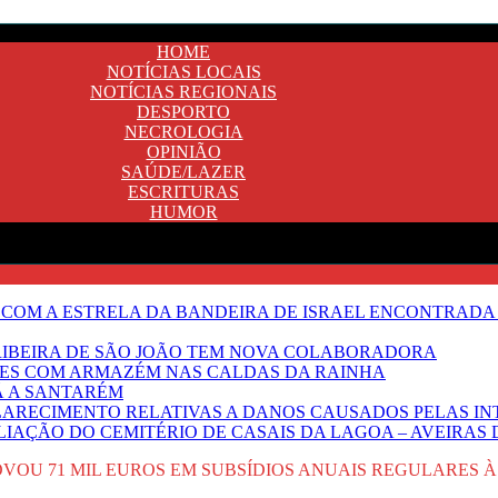
HOME
NOTÍCIAS LOCAIS
NOTÍCIAS REGIONAIS
DESPORTO
NECROLOGIA
OPINIÃO
SAÚDE/LAZER
ESCRITURAS
HUMOR
 COM A ESTRELA DA BANDEIRA DE ISRAEL ENCONTRADA 
E RIBEIRA DE SÃO JOÃO TEM NOVA COLABORADORA
NTES COM ARMAZÉM NAS CALDAS DA RAINHA
Ã A SANTARÉM
LARECIMENTO RELATIVAS A DANOS CAUSADOS PELAS IN
IAÇÃO DO CEMITÉRIO DE CASAIS DA LAGOA – AVEIRAS 
VOU 71 MIL EUROS EM SUBSÍDIOS ANUAIS REGULARES 