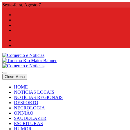
Skip
Sexta-feira, Agosto 7
to
content
Comercio e Noticias
Notícias e Publicidade Online
Close Menu
Comercio e Noticias
Notícias e Publicidade Online
HOME
NOTÍCIAS LOCAIS
NOTÍCIAS REGIONAIS
DESPORTO
NECROLOGIA
OPINIÃO
SAÚDE/LAZER
ESCRITURAS
HUMOR