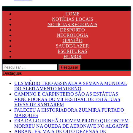
HOME
NOTÍCIAS LOCAIS
NOTÍCIAS REGIONAIS
DESPORTO
NECROLOGIA
OPINIÃO
SAÚDE/LAZER
ESCRITURAS
HUMOR
Pesquisar
por:
Destaques
ULS MÉDIO TEJO ASSINALA A SEMANA MUNDIAL
DO ALEITAMENTO MATERNO
CAMPINO E CARPINTEIRO SÃO AS ESTÁTUAS
VENCEDORAS DO VII FESTIVAL DE ESTÁTUAS
VIVAS DE SANTARÉM
FALECEU A HISTORIADORA ZULMIRA FURTADO
MARQUES
ERA DA LOURINHÃ O JOVEM PILOTO QUE ONTEM
MORREU NA QUEDA DE AERONAVE NO ALGARVE
ABRANTES: MAIS DE OITO DEZENAS DE