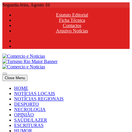
Skip
Segunda-feira, Agosto 10
to
Estatuto Editorial
content
Ficha Técnica
Contactos
Arquivo Notícias
Comercio e Noticias
Notícias e Publicidade Online
Close Menu
Comercio e Noticias
Notícias e Publicidade Online
HOME
NOTÍCIAS LOCAIS
NOTÍCIAS REGIONAIS
DESPORTO
NECROLOGIA
OPINIÃO
SAÚDE/LAZER
ESCRITURAS
HUMOR