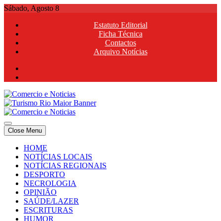
Skip
Sábado, Agosto 8
to
Estatuto Editorial
content
Ficha Técnica
Contactos
Arquivo Notícias
Comercio e Noticias
Notícias e Publicidade Online
Close Menu
Comercio e Noticias
Notícias e Publicidade Online
HOME
NOTÍCIAS LOCAIS
NOTÍCIAS REGIONAIS
DESPORTO
NECROLOGIA
OPINIÃO
SAÚDE/LAZER
ESCRITURAS
HUMOR