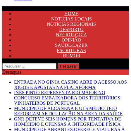
HOME
NOTÍCIAS LOCAIS
NOTÍCIAS REGIONAIS
DESPORTO
NECROLOGIA
OPINIÃO
SAÚDE/LAZER
ESCRITURAS
HUMOR
Pesquisar
por:
Destaques
ENTRADA NO GINJA CASINO ABRE O ACESSO AOS
JOGOS E APOSTAS NA PLATAFORMA
INÊS PINTO REPRESENTA RIO MAIOR NO
CONCURSO EMBAIXADORA DOS TERRITÓRIOS
VINHATEIROS DE PORTUGAL
MUNICÍPIO DE ALCANENA E ULS MÉDIO TEJO
REFORÇAM ARTICULAÇÃO NA ÁREA DA SAÚDE
GNR DETEVE SEIS HOMENS POR TENTATIVA DE
HOMÍCIDIO E OFENSAS À INTEGRIDADE FÍSICA
MUNICÍPIO DE ABRANTES OFERECE VIATURAS À