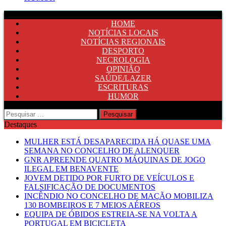
HOME
NOTÍCIAS LOCAIS
NOTÍCIAS REGIONAIS
DESPORTO
NECROLOGIA
OPINIÃO
SAÚDE/LAZER
ESCRITURAS
HUMOR
Pesquisar
por:
Destaques
MULHER ESTÁ DESAPARECIDA HÁ QUASE UMA
SEMANA NO CONCELHO DE ALENQUER
GNR APREENDE QUATRO MÁQUINAS DE JOGO
ILEGAL EM BENAVENTE
JOVEM DETIDO POR FURTO DE VEÍCULOS E
FALSIFICAÇÃO DE DOCUMENTOS
INCÊNDIO NO CONCELHO DE MAÇÃO MOBILIZA
130 BOMBEIROS E 7 MEIOS AÉREOS
EQUIPA DE ÓBIDOS ESTREIA-SE NA VOLTA A
PORTUGAL EM BICICLETA