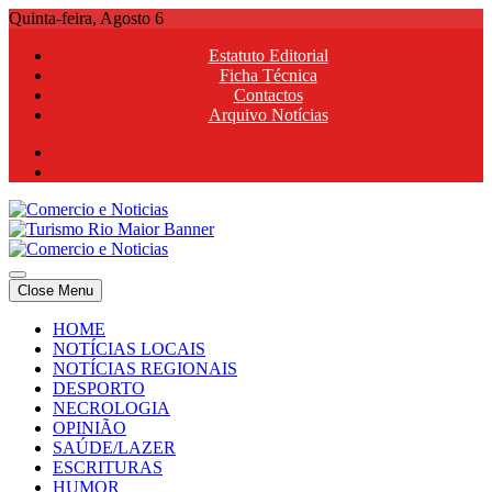
Skip
Quinta-feira, Agosto 6
to
Estatuto Editorial
content
Ficha Técnica
Contactos
Arquivo Notícias
Comercio e Noticias
Notícias e Publicidade Online
Close Menu
Comercio e Noticias
Notícias e Publicidade Online
HOME
NOTÍCIAS LOCAIS
NOTÍCIAS REGIONAIS
DESPORTO
NECROLOGIA
OPINIÃO
SAÚDE/LAZER
ESCRITURAS
HUMOR