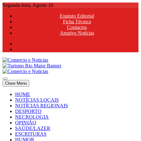
Skip
Segunda-feira, Agosto 10
to
Estatuto Editorial
content
Ficha Técnica
Contactos
Arquivo Notícias
Comercio e Noticias
Notícias e Publicidade Online
Close Menu
Comercio e Noticias
Notícias e Publicidade Online
HOME
NOTÍCIAS LOCAIS
NOTÍCIAS REGIONAIS
DESPORTO
NECROLOGIA
OPINIÃO
SAÚDE/LAZER
ESCRITURAS
HUMOR