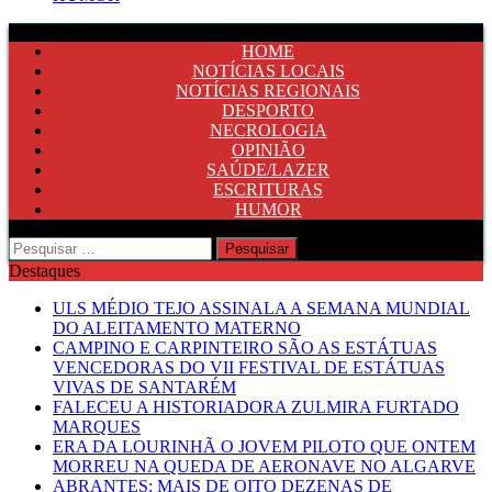
HOME
NOTÍCIAS LOCAIS
NOTÍCIAS REGIONAIS
DESPORTO
NECROLOGIA
OPINIÃO
SAÚDE/LAZER
ESCRITURAS
HUMOR
Pesquisar
por:
Destaques
ULS MÉDIO TEJO ASSINALA A SEMANA MUNDIAL
DO ALEITAMENTO MATERNO
CAMPINO E CARPINTEIRO SÃO AS ESTÁTUAS
VENCEDORAS DO VII FESTIVAL DE ESTÁTUAS
VIVAS DE SANTARÉM
FALECEU A HISTORIADORA ZULMIRA FURTADO
MARQUES
ERA DA LOURINHÃ O JOVEM PILOTO QUE ONTEM
MORREU NA QUEDA DE AERONAVE NO ALGARVE
ABRANTES: MAIS DE OITO DEZENAS DE