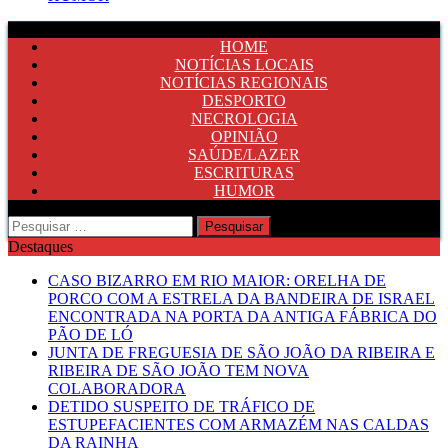
HOME
NOTÍCIAS LOCAIS
NOTÍCIAS REGIONAIS
DESPORTO
NECROLOGIA
OPINIÃO
SAÚDE/LAZER
ESCRITURAS
HUMOR
Pesquisar
por:
Destaques
CASO BIZARRO EM RIO MAIOR: ORELHA DE
PORCO COM A ESTRELA DA BANDEIRA DE ISRAEL
ENCONTRADA NA PORTA DA ANTIGA FÁBRICA DO
PÃO DE LÓ
JUNTA DE FREGUESIA DE SÃO JOÃO DA RIBEIRA E
RIBEIRA DE SÃO JOÃO TEM NOVA
COLABORADORA
DETIDO SUSPEITO DE TRÁFICO DE
ESTUPEFACIENTES COM ARMAZÉM NAS CALDAS
DA RAINHA