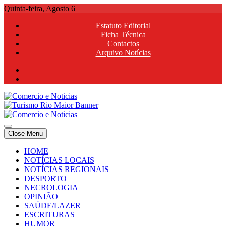
Skip
Quinta-feira, Agosto 6
to
Estatuto Editorial
content
Ficha Técnica
Contactos
Arquivo Notícias
Comercio e Noticias
Notícias e Publicidade Online
Close Menu
Comercio e Noticias
Notícias e Publicidade Online
HOME
NOTÍCIAS LOCAIS
NOTÍCIAS REGIONAIS
DESPORTO
NECROLOGIA
OPINIÃO
SAÚDE/LAZER
ESCRITURAS
HUMOR