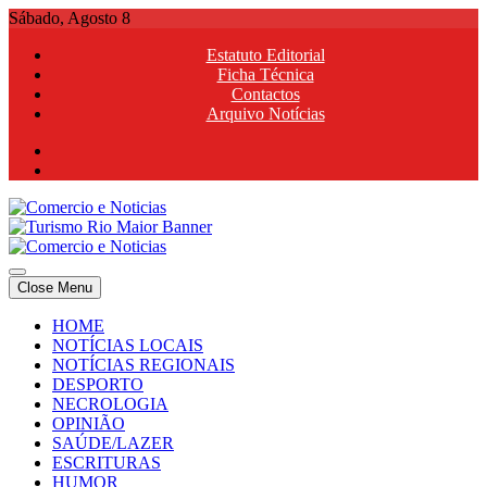
Skip
Sábado, Agosto 8
to
Estatuto Editorial
content
Ficha Técnica
Contactos
Arquivo Notícias
Comercio e Noticias
Notícias e Publicidade Online
Close Menu
Comercio e Noticias
Notícias e Publicidade Online
HOME
NOTÍCIAS LOCAIS
NOTÍCIAS REGIONAIS
DESPORTO
NECROLOGIA
OPINIÃO
SAÚDE/LAZER
ESCRITURAS
HUMOR