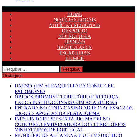
HOME
NOTÍCIAS LOCAIS
NOTÍCIAS REGIONAIS
DESPORTO
NECROLOGIA
OPINIÃO
SAÚDE/LAZER
ESCRITURAS
HUMOR
Pesquisar
por:
Destaques
UNESCO EM ALENQUER PARA CONHECER
PATRIMÓNIO
ÓBIDOS PROMOVE TERRITÓRIO E REFORÇA
LAÇOS INSTITUCIONAIS COM AS ASTÚRIAS
ENTRADA NO GINJA CASINO ABRE O ACESSO AOS
JOGOS E APOSTAS NA PLATAFORMA
INÊS PINTO REPRESENTA RIO MAIOR NO
CONCURSO EMBAIXADORA DOS TERRITÓRIOS
VINHATEIROS DE PORTUGAL
MUNICÍPIO DE ALCANENA E ULS MÉDIO TEJO