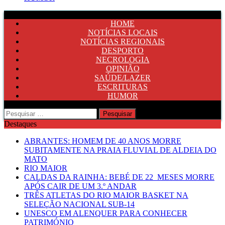
HOME
NOTÍCIAS LOCAIS
NOTÍCIAS REGIONAIS
DESPORTO
NECROLOGIA
OPINIÃO
SAÚDE/LAZER
ESCRITURAS
HUMOR
Pesquisar
por:
Destaques
ABRANTES: HOMEM DE 40 ANOS MORRE
SUBITAMENTE NA PRAIA FLUVIAL DE ALDEIA DO
MATO
RIO MAIOR
CALDAS DA RAINHA: BEBÉ DE 22 MESES MORRE
APÓS CAIR DE UM 3.º ANDAR
TRÊS ATLETAS DO RIO MAIOR BASKET NA
SELEÇÃO NACIONAL SUB-14
UNESCO EM ALENQUER PARA CONHECER
PATRIMÓNIO