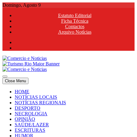
Skip
Domingo, Agosto 9
to
Estatuto Editorial
content
Ficha Técnica
Contactos
Arquivo Notícias
Comercio e Noticias
Notícias e Publicidade Online
Close Menu
Comercio e Noticias
Notícias e Publicidade Online
HOME
NOTÍCIAS LOCAIS
NOTÍCIAS REGIONAIS
DESPORTO
NECROLOGIA
OPINIÃO
SAÚDE/LAZER
ESCRITURAS
HUMOR