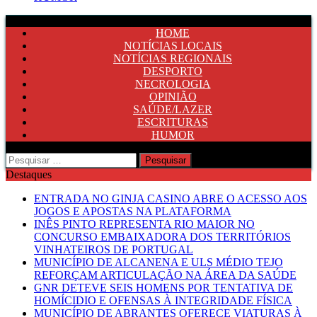
HOME
NOTÍCIAS LOCAIS
NOTÍCIAS REGIONAIS
DESPORTO
NECROLOGIA
OPINIÃO
SAÚDE/LAZER
ESCRITURAS
HUMOR
Pesquisar
por:
Destaques
ENTRADA NO GINJA CASINO ABRE O ACESSO AOS
JOGOS E APOSTAS NA PLATAFORMA
INÊS PINTO REPRESENTA RIO MAIOR NO
CONCURSO EMBAIXADORA DOS TERRITÓRIOS
VINHATEIROS DE PORTUGAL
MUNICÍPIO DE ALCANENA E ULS MÉDIO TEJO
REFORÇAM ARTICULAÇÃO NA ÁREA DA SAÚDE
GNR DETEVE SEIS HOMENS POR TENTATIVA DE
HOMÍCIDIO E OFENSAS À INTEGRIDADE FÍSICA
MUNICÍPIO DE ABRANTES OFERECE VIATURAS À