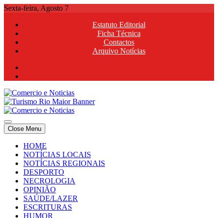
Skip
Sexta-feira, Agosto 7
to
Estatuto Editorial
content
Ficha Técnica
Contactos
Arquivo Notícias
Comercio e Noticias
Notícias e Publicidade Online
Close Menu
Comercio e Noticias
Notícias e Publicidade Online
HOME
NOTÍCIAS LOCAIS
NOTÍCIAS REGIONAIS
DESPORTO
NECROLOGIA
OPINIÃO
SAÚDE/LAZER
ESCRITURAS
HUMOR