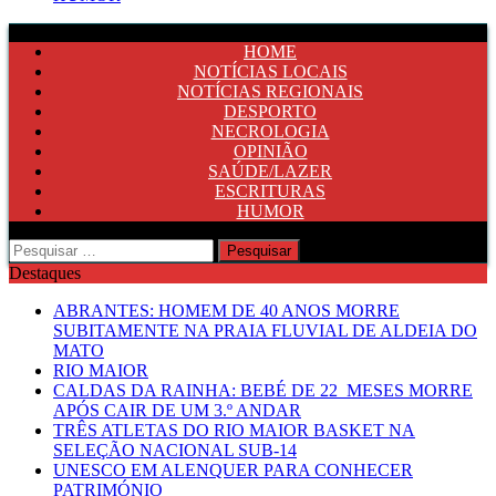
HOME
NOTÍCIAS LOCAIS
NOTÍCIAS REGIONAIS
DESPORTO
NECROLOGIA
OPINIÃO
SAÚDE/LAZER
ESCRITURAS
HUMOR
Pesquisar
por:
Destaques
ABRANTES: HOMEM DE 40 ANOS MORRE
SUBITAMENTE NA PRAIA FLUVIAL DE ALDEIA DO
MATO
RIO MAIOR
CALDAS DA RAINHA: BEBÉ DE 22 MESES MORRE
APÓS CAIR DE UM 3.º ANDAR
TRÊS ATLETAS DO RIO MAIOR BASKET NA
SELEÇÃO NACIONAL SUB-14
UNESCO EM ALENQUER PARA CONHECER
PATRIMÓNIO