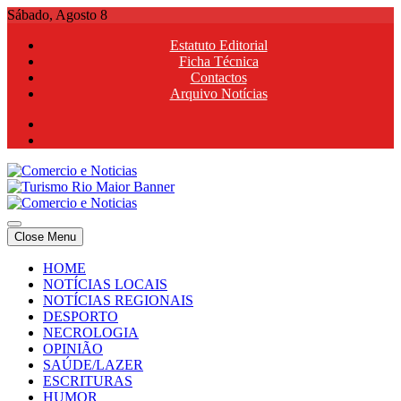
Skip
Sábado, Agosto 8
to
Estatuto Editorial
content
Ficha Técnica
Contactos
Arquivo Notícias
Comercio e Noticias
Notícias e Publicidade Online
Close Menu
Comercio e Noticias
Notícias e Publicidade Online
HOME
NOTÍCIAS LOCAIS
NOTÍCIAS REGIONAIS
DESPORTO
NECROLOGIA
OPINIÃO
SAÚDE/LAZER
ESCRITURAS
HUMOR