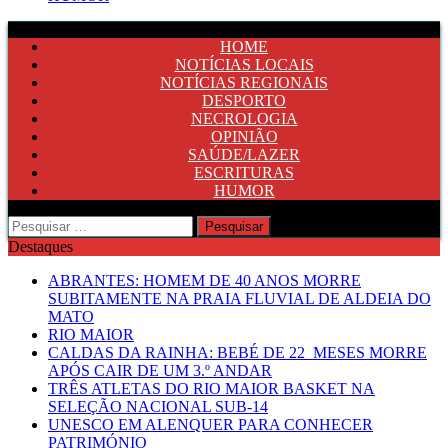
HOME
NOTÍCIAS LOCAIS
NOTÍCIAS REGIONAIS
DESPORTO
NECROLOGIA
OPINIÃO
SAÚDE/LAZER
ESCRITURAS
HUMOR
Pesquisar
por:
Destaques
ABRANTES: HOMEM DE 40 ANOS MORRE
SUBITAMENTE NA PRAIA FLUVIAL DE ALDEIA DO
MATO
RIO MAIOR
CALDAS DA RAINHA: BEBÉ DE 22 MESES MORRE
APÓS CAIR DE UM 3.º ANDAR
TRÊS ATLETAS DO RIO MAIOR BASKET NA
SELEÇÃO NACIONAL SUB-14
UNESCO EM ALENQUER PARA CONHECER
PATRIMÓNIO