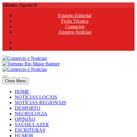
Skip
Sábado, Agosto 8
to
Estatuto Editorial
content
Ficha Técnica
Contactos
Arquivo Notícias
Comercio e Noticias
Notícias e Publicidade Online
Close Menu
Comercio e Noticias
Notícias e Publicidade Online
HOME
NOTÍCIAS LOCAIS
NOTÍCIAS REGIONAIS
DESPORTO
NECROLOGIA
OPINIÃO
SAÚDE/LAZER
ESCRITURAS
HUMOR