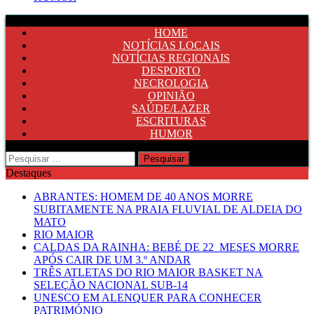
HOME
NOTÍCIAS LOCAIS
NOTÍCIAS REGIONAIS
DESPORTO
NECROLOGIA
OPINIÃO
SAÚDE/LAZER
ESCRITURAS
HUMOR
Pesquisar
por:
Destaques
ABRANTES: HOMEM DE 40 ANOS MORRE
SUBITAMENTE NA PRAIA FLUVIAL DE ALDEIA DO
MATO
RIO MAIOR
CALDAS DA RAINHA: BEBÉ DE 22 MESES MORRE
APÓS CAIR DE UM 3.º ANDAR
TRÊS ATLETAS DO RIO MAIOR BASKET NA
SELEÇÃO NACIONAL SUB-14
UNESCO EM ALENQUER PARA CONHECER
PATRIMÓNIO