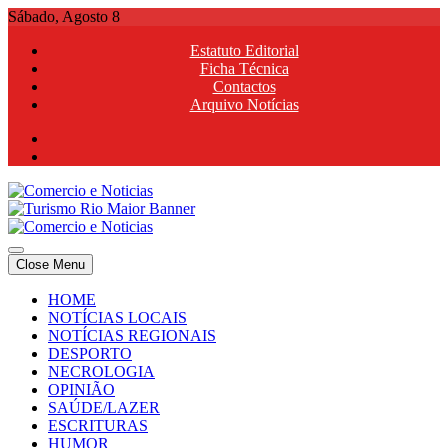
Skip
Sábado, Agosto 8
to
Estatuto Editorial
content
Ficha Técnica
Contactos
Arquivo Notícias
Comercio e Noticias
Notícias e Publicidade Online
Close Menu
Comercio e Noticias
Notícias e Publicidade Online
HOME
NOTÍCIAS LOCAIS
NOTÍCIAS REGIONAIS
DESPORTO
NECROLOGIA
OPINIÃO
SAÚDE/LAZER
ESCRITURAS
HUMOR