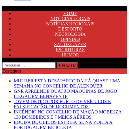
HOME
NOTÍCIAS LOCAIS
NOTÍCIAS REGIONAIS
DESPORTO
NECROLOGIA
OPINIÃO
SAÚDE/LAZER
ESCRITURAS
HUMOR
Pesquisar
por:
Destaques
MULHER ESTÁ DESAPARECIDA HÁ QUASE UMA
SEMANA NO CONCELHO DE ALENQUER
GNR APREENDE QUATRO MÁQUINAS DE JOGO
ILEGAL EM BENAVENTE
JOVEM DETIDO POR FURTO DE VEÍCULOS E
FALSIFICAÇÃO DE DOCUMENTOS
INCÊNDIO NO CONCELHO DE MAÇÃO MOBILIZA
130 BOMBEIROS E 7 MEIOS AÉREOS
EQUIPA DE ÓBIDOS ESTREIA-SE NA VOLTA A
PORTUGAL EM BICICLETA