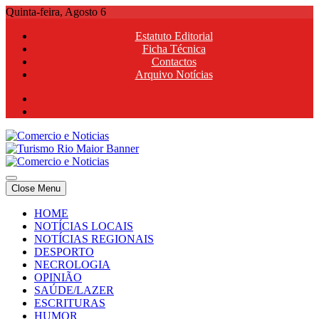
Skip
Quinta-feira, Agosto 6
to
Estatuto Editorial
content
Ficha Técnica
Contactos
Arquivo Notícias
Comercio e Noticias
Notícias e Publicidade Online
Close Menu
Comercio e Noticias
Notícias e Publicidade Online
HOME
NOTÍCIAS LOCAIS
NOTÍCIAS REGIONAIS
DESPORTO
NECROLOGIA
OPINIÃO
SAÚDE/LAZER
ESCRITURAS
HUMOR