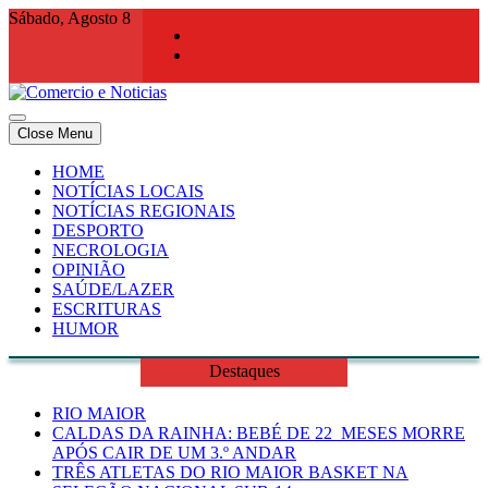
Skip
Sábado, Agosto 8
to
content
Close Menu
Comercio e Noticias
Notícias e Publicidade Online
HOME
NOTÍCIAS LOCAIS
NOTÍCIAS REGIONAIS
DESPORTO
NECROLOGIA
OPINIÃO
SAÚDE/LAZER
ESCRITURAS
HUMOR
Destaques
RIO MAIOR
CALDAS DA RAINHA: BEBÉ DE 22 MESES MORRE
APÓS CAIR DE UM 3.º ANDAR
TRÊS ATLETAS DO RIO MAIOR BASKET NA