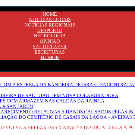
HOME
NOTÍCIAS LOCAIS
NOTÍCIAS REGIONAIS
DESPORTO
NECROLOGIA
OPINIÃO
SAÚDE/LAZER
ESCRITURAS
HUMOR
 COM A ESTRELA DA BANDEIRA DE ISRAEL ENCONTRADA 
E RIBEIRA DE SÃO JOÃO TEM NOVA COLABORADORA
NTES COM ARMAZÉM NAS CALDAS DA RAINHA
Ã A SANTARÉM
LARECIMENTO RELATIVAS A DANOS CAUSADOS PELAS IN
IAÇÃO DO CEMITÉRIO DE CASAIS DA LAGOA – AVEIRAS 
 DEVOLVE A BELEZA DAS MARGENS DO RIO ALVIELA À 