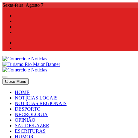
Skip
Sexta-feira, Agosto 7
to
content
Comercio e Noticias
Notícias e Publicidade Online
Close Menu
Comercio e Noticias
Notícias e Publicidade Online
HOME
NOTÍCIAS LOCAIS
NOTÍCIAS REGIONAIS
DESPORTO
NECROLOGIA
OPINIÃO
SAÚDE/LAZER
ESCRITURAS
HUMOR