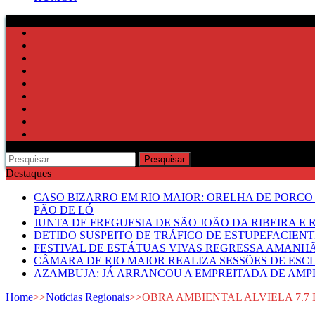
Pesquisar
por:
Destaques
CASO BIZARRO EM RIO MAIOR: ORELHA DE PORCO
PÃO DE LÓ
JUNTA DE FREGUESIA DE SÃO JOÃO DA RIBEIRA 
DETIDO SUSPEITO DE TRÁFICO DE ESTUPEFACIE
FESTIVAL DE ESTÁTUAS VIVAS REGRESSA AMANH
CÂMARA DE RIO MAIOR REALIZA SESSÕES DE ESC
AZAMBUJA: JÁ ARRANCOU A EMPREITADA DE AMPL
Home
>>
Notícias Regionais
>>
OBRA AMBIENTAL ALVIELA 7.7