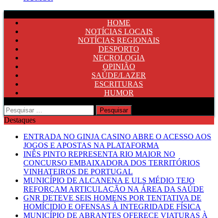
HOME
NOTÍCIAS LOCAIS
NOTÍCIAS REGIONAIS
DESPORTO
NECROLOGIA
OPINIÃO
SAÚDE/LAZER
ESCRITURAS
HUMOR
Pesquisar
por:
Destaques
ENTRADA NO GINJA CASINO ABRE O ACESSO AOS
JOGOS E APOSTAS NA PLATAFORMA
INÊS PINTO REPRESENTA RIO MAIOR NO
CONCURSO EMBAIXADORA DOS TERRITÓRIOS
VINHATEIROS DE PORTUGAL
MUNICÍPIO DE ALCANENA E ULS MÉDIO TEJO
REFORÇAM ARTICULAÇÃO NA ÁREA DA SAÚDE
GNR DETEVE SEIS HOMENS POR TENTATIVA DE
HOMÍCIDIO E OFENSAS À INTEGRIDADE FÍSICA
MUNICÍPIO DE ABRANTES OFERECE VIATURAS À