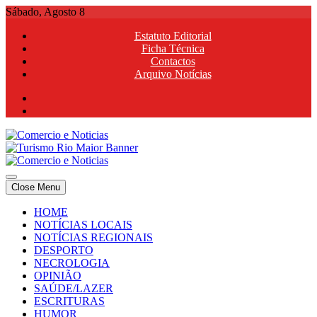
Skip
Sábado, Agosto 8
to
Estatuto Editorial
content
Ficha Técnica
Contactos
Arquivo Notícias
Comercio e Noticias
Notícias e Publicidade Online
Close Menu
Comercio e Noticias
Notícias e Publicidade Online
HOME
NOTÍCIAS LOCAIS
NOTÍCIAS REGIONAIS
DESPORTO
NECROLOGIA
OPINIÃO
SAÚDE/LAZER
ESCRITURAS
HUMOR