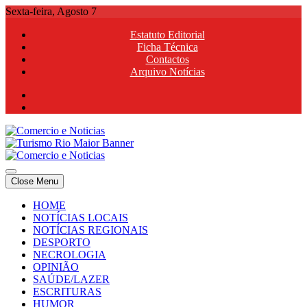
Skip
Sexta-feira, Agosto 7
to
Estatuto Editorial
content
Ficha Técnica
Contactos
Arquivo Notícias
Comercio e Noticias
Notícias e Publicidade Online
Close Menu
Comercio e Noticias
Notícias e Publicidade Online
HOME
NOTÍCIAS LOCAIS
NOTÍCIAS REGIONAIS
DESPORTO
NECROLOGIA
OPINIÃO
SAÚDE/LAZER
ESCRITURAS
HUMOR