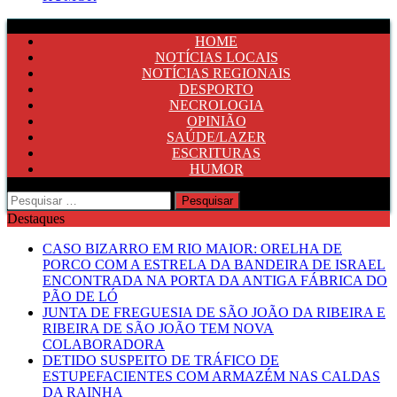
HOME
NOTÍCIAS LOCAIS
NOTÍCIAS REGIONAIS
DESPORTO
NECROLOGIA
OPINIÃO
SAÚDE/LAZER
ESCRITURAS
HUMOR
Pesquisar
por:
Destaques
CASO BIZARRO EM RIO MAIOR: ORELHA DE
PORCO COM A ESTRELA DA BANDEIRA DE ISRAEL
ENCONTRADA NA PORTA DA ANTIGA FÁBRICA DO
PÃO DE LÓ
JUNTA DE FREGUESIA DE SÃO JOÃO DA RIBEIRA E
RIBEIRA DE SÃO JOÃO TEM NOVA
COLABORADORA
DETIDO SUSPEITO DE TRÁFICO DE
ESTUPEFACIENTES COM ARMAZÉM NAS CALDAS
DA RAINHA