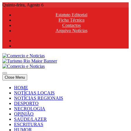
Skip
Quinta-feira, Agosto 6
to
Estatuto Editorial
content
Ficha Técnica
Contactos
Arquivo Notícias
Comercio e Noticias
Notícias e Publicidade Online
Close Menu
Comercio e Noticias
Notícias e Publicidade Online
HOME
NOTÍCIAS LOCAIS
NOTÍCIAS REGIONAIS
DESPORTO
NECROLOGIA
OPINIÃO
SAÚDE/LAZER
ESCRITURAS
HUMOR