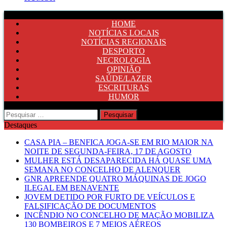
HOME
NOTÍCIAS LOCAIS
NOTÍCIAS REGIONAIS
DESPORTO
NECROLOGIA
OPINIÃO
SAÚDE/LAZER
ESCRITURAS
HUMOR
Pesquisar
por:
Destaques
CASA PIA – BENFICA JOGA-SE EM RIO MAIOR NA
NOITE DE SEGUNDA-FEIRA, 17 DE AGOSTO
MULHER ESTÁ DESAPARECIDA HÁ QUASE UMA
SEMANA NO CONCELHO DE ALENQUER
GNR APREENDE QUATRO MÁQUINAS DE JOGO
ILEGAL EM BENAVENTE
JOVEM DETIDO POR FURTO DE VEÍCULOS E
FALSIFICAÇÃO DE DOCUMENTOS
INCÊNDIO NO CONCELHO DE MAÇÃO MOBILIZA
130 BOMBEIROS E 7 MEIOS AÉREOS