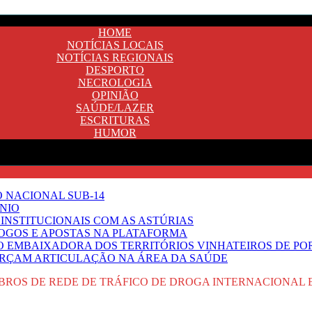
HOME
NOTÍCIAS LOCAIS
NOTÍCIAS REGIONAIS
DESPORTO
NECROLOGIA
OPINIÃO
SAÚDE/LAZER
ESCRITURAS
HUMOR
O NACIONAL SUB-14
NIO
INSTITUCIONAIS COM AS ASTÚRIAS
JOGOS E APOSTAS NA PLATAFORMA
SO EMBAIXADORA DOS TERRITÓRIOS VINHATEIROS DE P
FORÇAM ARTICULAÇÃO NA ÁREA DA SAÚDE
MBROS DE REDE DE TRÁFICO DE DROGA INTERNACIONAL E