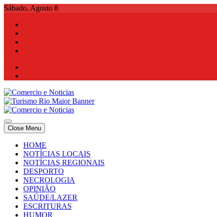
Skip
Sábado, Agosto 8
to
content
Comercio e Noticias
Notícias e Publicidade Online
Close Menu
Comercio e Noticias
Notícias e Publicidade Online
HOME
NOTÍCIAS LOCAIS
NOTÍCIAS REGIONAIS
DESPORTO
NECROLOGIA
OPINIÃO
SAÚDE/LAZER
ESCRITURAS
HUMOR