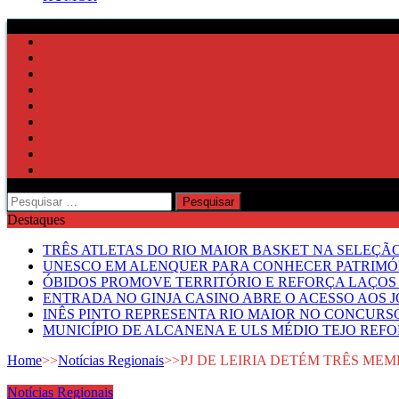
Pesquisar
por:
Destaques
TRÊS ATLETAS DO RIO MAIOR BASKET NA SELEÇÃ
UNESCO EM ALENQUER PARA CONHECER PATRIMÓ
ÓBIDOS PROMOVE TERRITÓRIO E REFORÇA LAÇOS 
ENTRADA NO GINJA CASINO ABRE O ACESSO AOS 
INÊS PINTO REPRESENTA RIO MAIOR NO CONCUR
MUNICÍPIO DE ALCANENA E ULS MÉDIO TEJO RE
Home
>>
Notícias Regionais
>>
PJ DE LEIRIA DETÉM TRÊS ME
Notícias Regionais