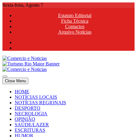
Skip
Sexta-feira, Agosto 7
to
Estatuto Editorial
content
Ficha Técnica
Contactos
Arquivo Notícias
Comercio e Noticias
Notícias e Publicidade Online
Close Menu
Comercio e Noticias
Notícias e Publicidade Online
HOME
NOTÍCIAS LOCAIS
NOTÍCIAS REGIONAIS
DESPORTO
NECROLOGIA
OPINIÃO
SAÚDE/LAZER
ESCRITURAS
HUMOR