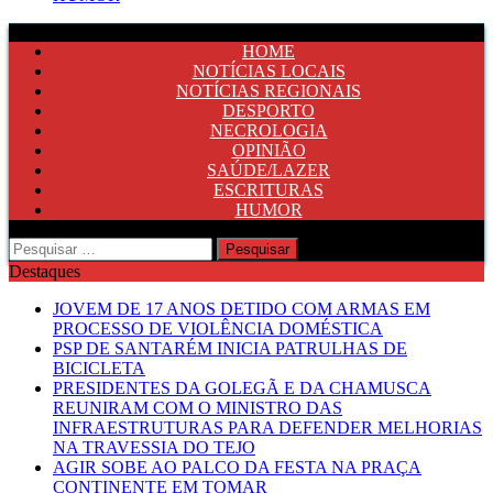
HOME
NOTÍCIAS LOCAIS
NOTÍCIAS REGIONAIS
DESPORTO
NECROLOGIA
OPINIÃO
SAÚDE/LAZER
ESCRITURAS
HUMOR
Pesquisar
por:
Destaques
JOVEM DE 17 ANOS DETIDO COM ARMAS EM
PROCESSO DE VIOLÊNCIA DOMÉSTICA
PSP DE SANTARÉM INICIA PATRULHAS DE
BICICLETA
PRESIDENTES DA GOLEGÃ E DA CHAMUSCA
REUNIRAM COM O MINISTRO DAS
INFRAESTRUTURAS PARA DEFENDER MELHORIAS
NA TRAVESSIA DO TEJO
AGIR SOBE AO PALCO DA FESTA NA PRAÇA
CONTINENTE EM TOMAR