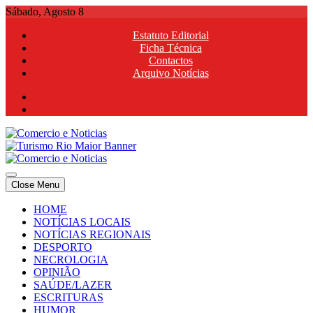
Skip
Sábado, Agosto 8
to
Estatuto Editorial
content
Ficha Técnica
Contactos
Arquivo Notícias
Comercio e Noticias
Notícias e Publicidade Online
Close Menu
Comercio e Noticias
Notícias e Publicidade Online
HOME
NOTÍCIAS LOCAIS
NOTÍCIAS REGIONAIS
DESPORTO
NECROLOGIA
OPINIÃO
SAÚDE/LAZER
ESCRITURAS
HUMOR