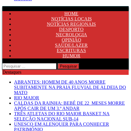
HOME
NOTÍCIAS LOCAIS
NOTÍCIAS REGIONAIS
DESPORTO
NECROLOGIA
OPINIÃO
SAÚDE/LAZER
ESCRITURAS
HUMOR
Pesquisar
por:
Destaques
ABRANTES: HOMEM DE 40 ANOS MORRE
SUBITAMENTE NA PRAIA FLUVIAL DE ALDEIA DO
MATO
RIO MAIOR
CALDAS DA RAINHA: BEBÉ DE 22 MESES MORRE
APÓS CAIR DE UM 3.º ANDAR
TRÊS ATLETAS DO RIO MAIOR BASKET NA
SELEÇÃO NACIONAL SUB-14
UNESCO EM ALENQUER PARA CONHECER
PATRIMÓNIO